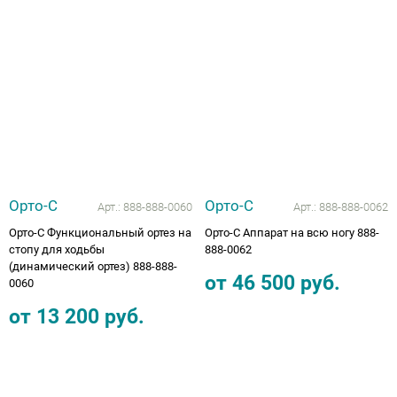
Аппараты на суставы
Санитарные приспособления для
инвалидов
Противопролежневые матрасы, подушки
ОПОРЫ, ВЕРТИКАЛИЗАТОРЫ, Оборудование
Орто-С
Орто-С
Арт.:
888-888-0060
Арт.:
888-888-0062
для ЛФК
Орто-С Функциональный ортез на
Орто-С Аппарат на всю ногу 888-
стопу для ходьбы
888-0062
Одежда ортопедическая (адаптивная) для
(динамический ортез) 888-888-
инвалидов
от
46 500
руб.
0060
от
13 200
руб.
Индивидуальное изготовление