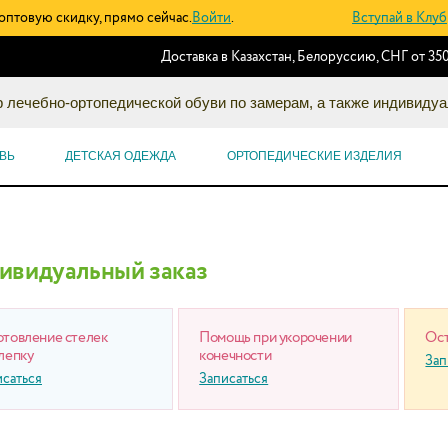
оптовую скидку, прямо сейчас.
Войти
.
Вступай в Клуб
Доставка в Казахстан, Белоруссию, СНГ от 350
 лечебно-ортопедической обуви по замерам, а также индивидуа
ВЬ
ДЕТСКАЯ ОДЕЖДА
ОРТОПЕДИЧЕСКИЕ ИЗДЕЛИЯ
ивидуальный заказ
отовление стелек
Помощь при укорочении
Ост
лепку
конечности
Зап
исаться
Записаться