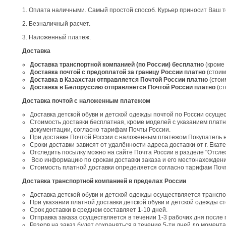
1. Оплата наличными. Самый простой способ. Курьер приносит Ваш тов
2. Безналичный расчет.
3. Наложенный платеж.
Доставка
Доставка транспортной компанией (по России)
бесплатно
(кроме 
Доставка почтой с предоплатой за границу России
платно
(стоим
Доставка в Казахстан отправляется Почтой России платно
(стои
Доставка в Белоруссию отправляется Почтой России платно
(с
Доставка почтой с наложенным платежом
Доставка детской обуви и детской одежды почтой по России осуще
Стоимость доставки бесплатная, кроме моделей с указанием платн
документации, согласно тарифам Почты России.
При доставке Почтой России с наложенным платежом Покупатель 
Сроки доставки зависят от удалённости адреса доставки от г. Екат
Отследить посылку можно на сайте Почта России в разделе "Отсл
Всю информацию по срокам доставки заказа и его местонахождени
Стоимость платной доставки определяется согласно тарифам Поч
Доставка транспортной компанией в пределах России
Доставка детской обуви и детской одежды осуществляется трансп
При указании платной доставки детской обуви и детской одежды 
Срок доставки в среднем составляет 1-10 дней.
Отправка заказа осуществляется в течении 1-3 рабочих дня после 
Резерв на заказ будет сохраняться в течение 5-ти дней до момент