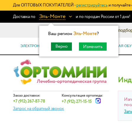
Для ОПТОВЫХ ПОКУПАТЕЛЕЙ -
регистрируйтесь
и получайте 
Эль-Монте
Доставка по
и по городам России от 1 дня!
Информационный каталог: подбор
Ваш регион
Эль-Монте
?
ЭЛЕКТРОННЫЕ СЕРТИФИКАТЫ
ОРТОПЕДИЧЕСКАЯ ОБУ
Верно
Изменить
Инд
Заказ доставки:
Консультация ортопеда:
Изг
+7 (912) 267-87-78
+7 (912) 271-15-15
по с
Запрос на обратный звонок
Зап