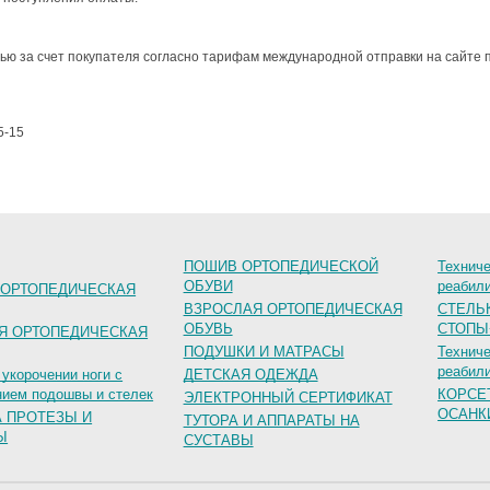
ью за счет покупателя согласно тарифам международной отправки на сайте 
5-15
ПОШИВ ОРТОПЕДИЧЕСКОЙ
Техниче
ОБУВИ
реабил
 ОРТОПЕДИЧЕСКАЯ
ВЗРОСЛАЯ ОРТОПЕДИЧЕСКАЯ
СТЕЛЬ
ОБУВЬ
СТОПЫ
Я ОРТОПЕДИЧЕСКАЯ
ПОДУШКИ И МАТРАСЫ
Техниче
реабил
 укорочении ноги с
ДЕТСКАЯ ОДЕЖДА
ием подошвы и стелек
КОРСЕ
ЭЛЕКТРОННЫЙ СЕРТИФИКАТ
ОСАНК
А ПРОТЕЗЫ И
ТУТОРА И АППАРАТЫ НА
Ы
СУСТАВЫ