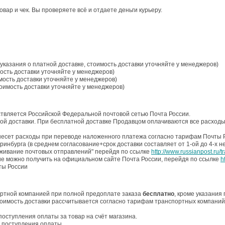
ар и чек. Вы проверяете всё и отдаете деньги курьеру.
указания о платной доставке, стоимость доставки уточняйте у менеджеров)
ость доставки уточняйте у менеджеров)
мость доставки уточняйте у менеджеров)
тоимость доставки уточняйте у менеджеров)
ствляется Российской Федеральной почтовой сетью Почта России.
ой доставки. При бесплатной доставке Продавцом оплачиваются все расходы,
несет расходы при переводе наложенного платежа согласно тарифам Почты 
еринбурга (в среднем согласование+срок доставки составляет от 1-ой до 4-х н
еживание почтовых отправлений" перейдя по ссылке
http://www.russianpost.ru/t
е можно получить на официальном сайте Почта России, перейдя по ссылке
h
ты России
ортной компанией при полной предоплате заказа
бесплатно
, кроме указания
стоимость доставки рассчитывается согласно тарифам транспортных компани
поступления оплаты за товар на счёт магазина.
а поступления оплаты.