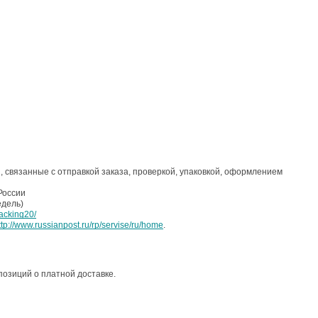
 связанные с отправкой заказа, проверкой, упаковкой, оформлением
России
едель)
racking20/
ttp://www.russianpost.ru/rp/servise/ru/home
.
 позиций о платной доставке.
й