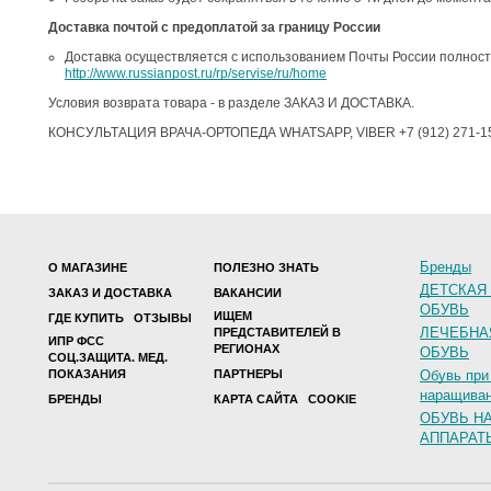
Доставка почтой с предоплатой за границу России
Доставка осуществляется с использованием Почты России полност
http://www.russianpost.ru/rp/servise/ru/home
Условия возврата товара - в разделе ЗАКАЗ И ДОСТАВКА.
КОНСУЛЬТАЦИЯ ВРАЧА-ОРТОПЕДА WHATSAPP, VIBER +7 (912) 271-1
Бренды
О МАГАЗИНЕ
ПОЛЕЗНО ЗНАТЬ
ДЕТСКАЯ
ЗАКАЗ И ДОСТАВКА
ВАКАНСИИ
ОБУВЬ
ИЩЕМ
ГДЕ КУПИТЬ
ОТЗЫВЫ
ЛЕЧЕБНА
ПРЕДСТАВИТЕЛЕЙ В
ИПР ФСС
РЕГИОНАХ
ОБУВЬ
СОЦ.ЗАЩИТА. МЕД.
ПОКАЗАНИЯ
ПАРТНЕРЫ
Обувь при
наращиван
БРЕНДЫ
КАРТА САЙТА
COOKIE
ОБУВЬ Н
АППАРАТ