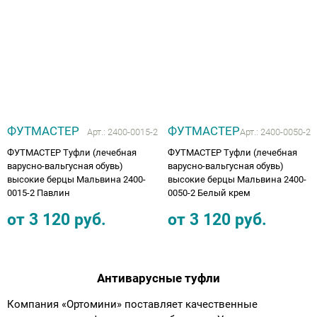
Аппараты на суставы
Санитарные приспособления для
инвалидов
Противопролежневые матрасы, подушки
ФУТМАСТЕР
ФУТМАСТЕР
Арт.:
2400-0015-2
Арт.:
2400-0050-2
ОПОРЫ, ВЕРТИКАЛИЗАТОРЫ, Оборудование
ФУТМАСТЕР Туфли (лечебная
ФУТМАСТЕР Туфли (лечебная
варусно-вальгусная обувь)
варусно-вальгусная обувь)
для ЛФК
высокие берцы Мальвина 2400-
высокие берцы Мальвина 2400-
0015-2 Павлин
0050-2 Белый крем
Одежда ортопедическая (адаптивная) для
от
3 120
руб.
от
3 120
руб.
инвалидов
Индивидуальное изготовление
Антиварусные туфли
Компания «Ортомини» поставляет качественные