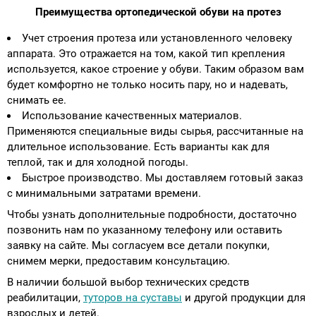
Преимущества ортопедической обуви на протез
Аппараты на суставы
Учет строения протеза или установленного человеку
аппарата. Это отражается на том, какой тип крепления
Санитарные приспособления для
используется, какое строение у обуви. Таким образом вам
инвалидов
будет комфортно не только носить пару, но и надевать,
снимать ее.
Противопролежневые матрасы, подушки
Использование качественных материалов.
Применяются специальные виды сырья, рассчитанные на
длительное использование. Есть варианты как для
ОПОРЫ, ВЕРТИКАЛИЗАТОРЫ, Оборудование
теплой, так и для холодной погоды.
для ЛФК
Быстрое производство. Мы доставляем готовый заказ
с минимальными затратами времени.
Одежда ортопедическая (адаптивная) для
Чтобы узнать дополнительные подробности, достаточно
инвалидов
позвонить нам по указанному телефону или оставить
заявку на сайте. Мы согласуем все детали покупки,
Индивидуальное изготовление
снимем мерки, предоставим консультацию.
В наличии большой выбор технических средств
реабилитации,
туторов на суставы
и другой продукции для
взрослых и детей.