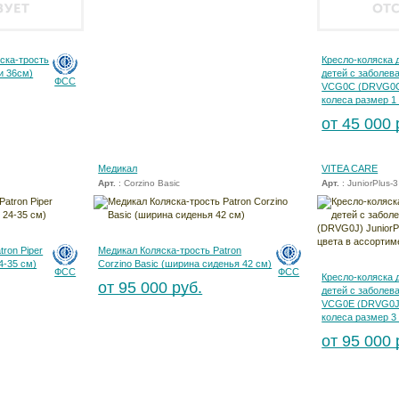
ска-трость
Кресло-коляска 
и 36см)
детей с заболев
ФСС
VCG0C (DRVG0C)
колеса размер 1
от 45 000 
Медикал
VITEA CARE
Арт.
: Corzino Basic
Арт.
: JuniorPlus-3
ron Piper
Медикал Коляска-трость Patron
4-35 см)
Corzino Basic (ширина сиденья 42 см)
ФСС
ФСС
Кресло-коляска 
от 95 000 руб.
детей с заболев
VCG0E (DRVG0J) 
колеса размер 3
от 95 000 