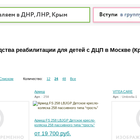
вляем в ДНР, ЛНР, Крым
дства реабилитации для детей с ДЦП в Москве
(К
Списком
Количество:
12
24
48
Все
Армед
VITEA CARE
Арт.
: 258
Арт.
: Umbrella-1
Армед FS 258 LBJGP Детское кресло-
коляска 258 пассивного типа “трость”
от 19 700 руб.