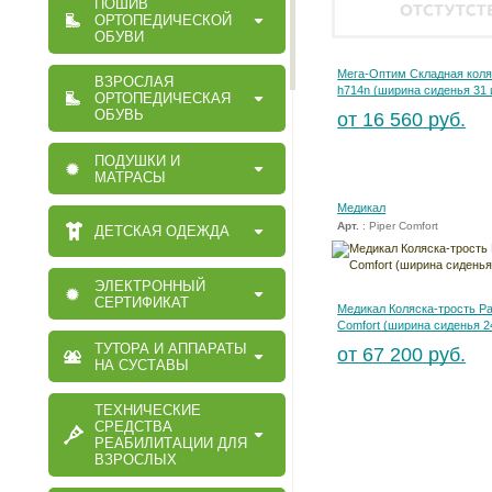
ПОШИВ
ОРТОПЕДИЧЕСКОЙ
ОБУВИ
Мега-Оптим Складная коля
ВЗРОСЛАЯ
h714n (ширина сиденья 31 
ОРТОПЕДИЧЕСКАЯ
ОБУВЬ
от 16 560 руб.
ПОДУШКИ И
МАТРАСЫ
Медикал
Арт.
: Piper Comfort
ДЕТСКАЯ ОДЕЖДА
ЭЛЕКТРОННЫЙ
СЕРТИФИКАТ
Медикал Коляска-трость Pat
Comfort (ширина сиденья 2
ТУТОРА И АППАРАТЫ
от 67 200 руб.
НА СУСТАВЫ
ТЕХНИЧЕСКИЕ
СРЕДСТВА
РЕАБИЛИТАЦИИ ДЛЯ
ВЗРОСЛЫХ