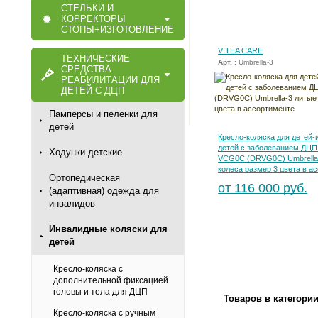
СТЕЛЬКИ И
КОРРЕКТОРЫ
СТОПЫ+ИЗГОТОВЛЕНИЕ
VITEA CARE
ТЕХНИЧЕСКИЕ
Арт.
: Umbrella-3
СРЕДСТВА
РЕАБИЛИТАЦИИ ДЛЯ
ДЕТЕЙ С ДЦП
Памперсы и пеленки для
детей
Кресло-коляска для детей-
детей с заболеванием ДЦП
Ходунки детские
VCG0C (DRVG0C) Umbrella
колеса размер 3 цвета в а
Ортопедическая
от 116 000 руб.
(адаптивная) одежда для
инвалидов
Инвалидные коляски для
детей
Кресло-коляска с
дополнительной фиксацией
головы и тела для ДЦП
Товаров в категори
Кресло-коляска с ручным