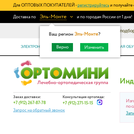
Для ОПТОВЫХ ПОКУПАТЕЛЕЙ -
регистрируйтесь
и получайте 
Эль-Монте
Доставка по
и по городам России от 1 дня!
Информационный каталог: подбор
Ваш регион
Эль-Монте
?
ЭЛЕКТРОННЫЕ СЕРТИФИКАТЫ
ОРТОПЕДИЧЕСКАЯ ОБУ
Верно
Изменить
Инд
Заказ доставки:
Консультация ортопеда:
Изг
+7 (912) 267-87-78
+7 (912) 271-15-15
по с
Запрос на обратный звонок
Зап