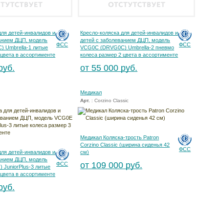
для детей-инвалидов и
Кресло-коляска для детей-инвалидов и
анием ДЦП, модель
детей с заболеванием ДЦП, модель
ФСС
ФСС
 Umbrella-1 литые
VCG0C (DRVG0C) Umbrella-2 пневмо
 цвета в ассортименте
колеса размер 2 цвета в ассортименте
руб.
от 55 000 руб.
Медикал
Арт.
: Corzino Classic
Медикал Коляска-трость Patron
Corzino Classic (ширина сиденья 42
ФСС
для детей-инвалидов и
см)
анием ДЦП, модель
от 109 000 руб.
ФСС
JuniorPlus-3 литые
 цвета в ассортименте
руб.