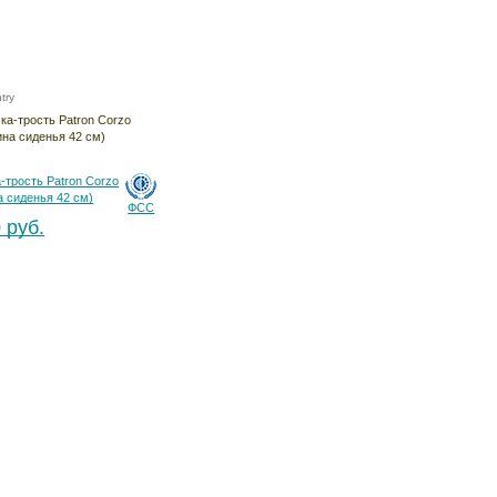
try
-трость Patron Corzo
а сиденья 42 см)
ФСС
 руб.