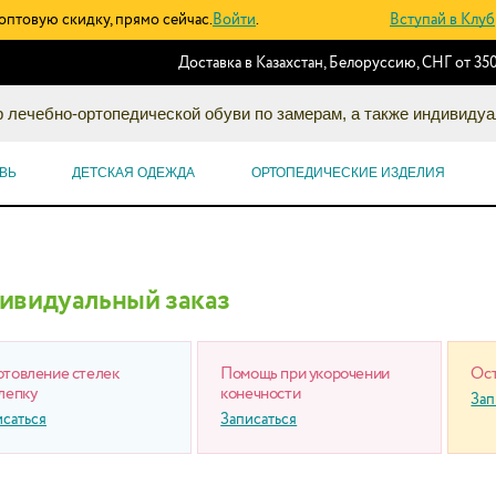
оптовую скидку, прямо сейчас.
Войти
.
Вступай в Клуб
Доставка в Казахстан, Белоруссию, СНГ от 350
 лечебно-ортопедической обуви по замерам, а также индивидуа
ВЬ
ДЕТСКАЯ ОДЕЖДА
ОРТОПЕДИЧЕСКИЕ ИЗДЕЛИЯ
ивидуальный заказ
отовление стелек
Помощь при укорочении
Ост
лепку
конечности
Зап
исаться
Записаться