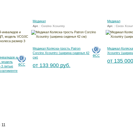
Медикал
Медикал
Арт.
: Corzino Xcountry
Арт.
: Corzo Xcoun
Медикал Коляска-трость Patron
Медикал Коляска
Corzino Xcountry (ширина сиденья 42
Xcountry (ширин
ФСС
инвалидов и
см)
от 135 000
, модель
от 133 900 руб.
ФСС
-3 литые
ссортименте
и
11