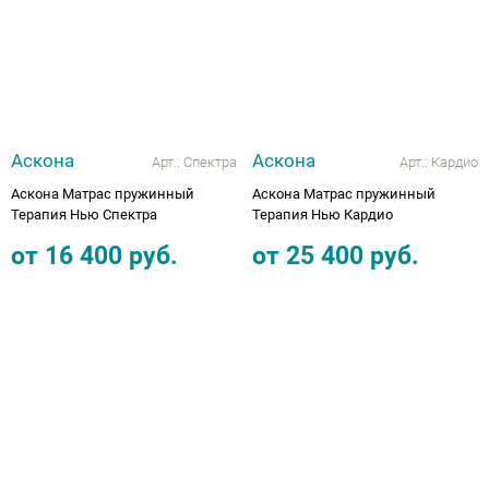
Аппараты на суставы
Санитарные приспособления для
инвалидов
Аскона
Аскона
Арт.:
Спектра
Арт.:
Кардио
Противопролежневые матрасы, подушки
Аскона Матрас пружинный
Аскона Матрас пружинный
Терапия Нью Спектра
Терапия Нью Кардио
ОПОРЫ, ВЕРТИКАЛИЗАТОРЫ, Оборудование
от
16 400
руб.
от
25 400
руб.
для ЛФК
Одежда ортопедическая (адаптивная) для
инвалидов
Индивидуальное изготовление