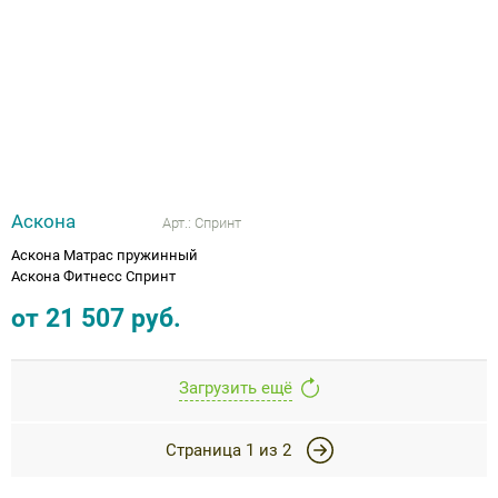
Аскона
Арт.:
Спринт
Аскона Матрас пружинный
Аскона Фитнесс Спринт
от
21 507
руб.
Загрузить ещё
Страница
1
из
2