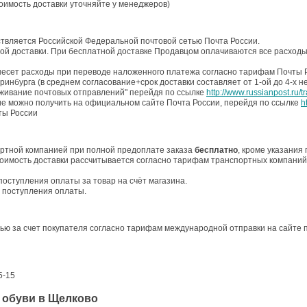
тоимость доставки уточняйте у менеджеров)
ствляется Российской Федеральной почтовой сетью Почта России.
ой доставки. При бесплатной доставке Продавцом оплачиваются все расходы,
несет расходы при переводе наложенного платежа согласно тарифам Почты 
еринбурга (в среднем согласование+срок доставки составляет от 1-ой до 4-х н
еживание почтовых отправлений" перейдя по ссылке
http://www.russianpost.ru/t
е можно получить на официальном сайте Почта России, перейдя по ссылке
h
ты России
ортной компанией при полной предоплате заказа
бесплатно
, кроме указания
стоимость доставки рассчитывается согласно тарифам транспортных компани
поступления оплаты за товар на счёт магазина.
а поступления оплаты.
ью за счет покупателя согласно тарифам международной отправки на сайте 
5-15
 обуви в Щелково