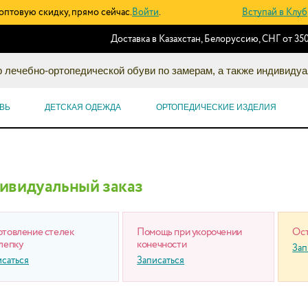
оптовую скидку, прямо сейчас.
Войти
.
Вступай в Клуб
Доставка в Казахстан, Белоруссию, СНГ от 350
 лечебно-ортопедической обуви по замерам, а также индивидуа
ВЬ
ДЕТСКАЯ ОДЕЖДА
ОРТОПЕДИЧЕСКИЕ ИЗДЕЛИЯ
ивидуальный заказ
отовление стелек
Помощь при укорочении
Ост
лепку
конечности
Зап
исаться
Записаться