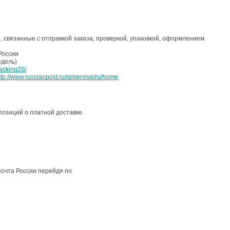
 связанные с отправкой заказа, проверкой, упаковкой, оформлением
России
едель)
racking20/
ttp://www.russianpost.ru/rp/servise/ru/home
.
 позиций о платной доставке.
й
почта России перейдя по