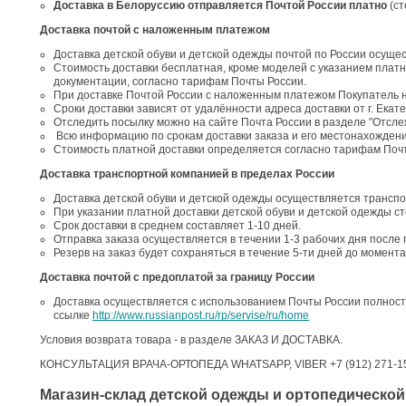
Доставка в Белоруссию отправляется Почтой России платно
(с
Доставка почтой с наложенным платежом
Доставка детской обуви и детской одежды почтой по России осуще
Стоимость доставки бесплатная, кроме моделей с указанием платн
документации, согласно тарифам Почты России.
При доставке Почтой России с наложенным платежом Покупатель 
Сроки доставки зависят от удалённости адреса доставки от г. Екат
Отследить посылку можно на сайте Почта России в разделе "Отсл
Всю информацию по срокам доставки заказа и его местонахождени
Стоимость платной доставки определяется согласно тарифам Поч
Доставка транспортной компанией в пределах России
Доставка детской обуви и детской одежды осуществляется трансп
При указании платной доставки детской обуви и детской одежды 
Срок доставки в среднем составляет 1-10 дней.
Отправка заказа осуществляется в течении 1-3 рабочих дня после 
Резерв на заказ будет сохраняться в течение 5-ти дней до момент
Доставка почтой с предоплатой за границу России
Доставка осуществляется с использованием Почты России полност
ссылке
http://www.russianpost.ru/rp/servise/ru/home
Условия возврата товара - в разделе ЗАКАЗ И ДОСТАВКА.
КОНСУЛЬТАЦИЯ ВРАЧА-ОРТОПЕДА WHATSAPP, VIBER +7 (912) 271-1
Магазин-склад детской одежды и ортопедической