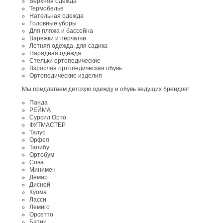
Верхняя одежда
Термобелье
Нательная одежда
Головные уборы
Для пляжа и бассейна
Варежки и перчатки
Летняя одежда, для садика
Нарядная одежда
Стельки ортопедические
Взрослая ортопедическая обувь
Ортопедические изделия
Мы предлагаем детскую одежду и обувь ведущих брендов!
Панда
РЕЙМА
Сурсил Орто
ФУТМАСТЕР
Талус
Орфея
Тапибу
Ортобум
Сова
Минимен
Демар
Дисней
Куома
Ласси
Лемиго
Орсетто
Батик