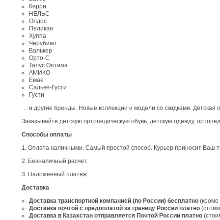
Керри
НЕЛЬС
Олдос
Пеликан
Хуппа
Черубино
Валькер
Орто-С
Талус Оптима
АМИКО
Емае
Сальве-Густи
Густи
… и другие бренды. Новые коллекции и модели со скидками. Детская о
Заказывайте детскую ортопедическую обувь, детскую одежду, ортопед
Способы оплаты
1. Оплата наличными. Самый простой способ. Курьер приносит Ваш тов
2. Безналичный расчет.
3. Наложенный платеж.
Доставка
Доставка транспортной компанией (по России)
бесплатно
(кроме 
Доставка почтой с предоплатой за границу России
платно
(стоим
Доставка в Казахстан отправляется Почтой России платно
(стои