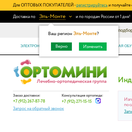
Для ОПТОВЫХ ПОКУПАТЕЛЕЙ -
регистрируйтесь
и получайте 
Эль-Монте
Доставка по
и по городам России от 1 дня!
Информационный каталог: подбор
Ваш регион
Эль-Монте
?
ЭЛЕКТРОННЫЕ СЕРТИФИКАТЫ
ОРТОПЕДИЧЕСКАЯ ОБУ
Верно
Изменить
Инд
Заказ доставки:
Консультация ортопеда:
Изг
+7 (912) 267-87-78
+7 (912) 271-15-15
по с
Запрос на обратный звонок
Зап