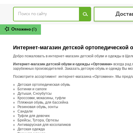
Доста
Отложено (
0
)
Интернет-магазин детской ортопедической 
Добро пожаловать в интернет-магазин детской обуви и одежды в Щел
Интернет-магазин детской обуви и одежды «Ортомини»
всегда рад 
зарубежных производителей. Заказать детскую обувь и одежду Вы мож
Посмотрите ассортимент интернет-магазина «Ортомини». Мы предлаг
Детская ортопедическая обувь
Ботинки и сапоги
Дутыши, Сноубутсы
Кроссовки, мокасины, туфли
Пляжная обувь, для бассейна
Резиновая обувь, зонты
Сандали
Туфли для девочек
Брейсы, Тутора, Ортезы
Антиварусная для косолапиков
Детская одежда