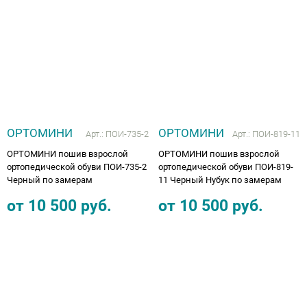
Аппараты на суставы
Санитарные приспособления для
инвалидов
Противопролежневые матрасы, подушки
ОРТОМИНИ
ОРТОМИНИ
Арт.:
ПОИ-735-2
Арт.:
ПОИ-819-11
ОПОРЫ, ВЕРТИКАЛИЗАТОРЫ, Оборудование
ОРТОМИНИ пошив взрослой
ОРТОМИНИ пошив взрослой
для ЛФК
ортопедической обуви ПОИ-735-2
ортопедической обуви ПОИ-819-
Черный по замерам
11 Черный Нубук по замерам
Одежда ортопедическая (адаптивная) для
от
10 500
руб.
от
10 500
руб.
инвалидов
Индивидуальное изготовление