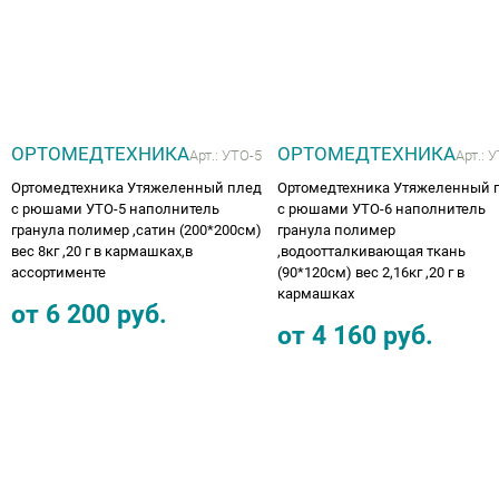
ОРТОМЕДТЕХНИКА
ОРТОМЕДТЕХНИКА
Арт.:
УТО-5
Арт.:
У
Ортомедтехника Утяжеленный плед
Ортомедтехника Утяжеленный 
с рюшами УТО-5 наполнитель
с рюшами УТО-6 наполнитель
гранула полимер ,сатин (200*200см)
гранула полимер
вес 8кг ,20 г в кармашках,в
,водоотталкивающая ткань
ассортименте
(90*120см) вес 2,16кг ,20 г в
кармашках
от
6 200
руб.
от
4 160
руб.