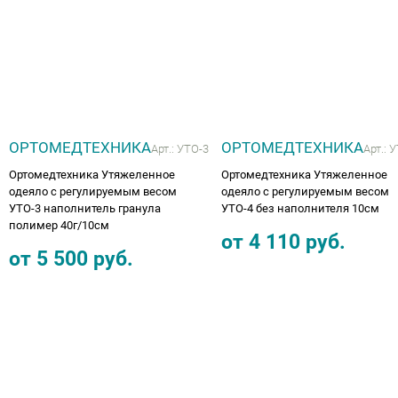
Аппараты на суставы
Санитарные приспособления для
инвалидов
Противопролежневые матрасы, подушки
ОРТОМЕДТЕХНИКА
ОРТОМЕДТЕХНИКА
Арт.:
УТО-3
Арт.:
У
Ортомедтехника Утяжеленное
Ортомедтехника Утяжеленное
ОПОРЫ, ВЕРТИКАЛИЗАТОРЫ, Оборудование
одеяло с регулируемым весом
одеяло с регулируемым весом
УТО-3 наполнитель гранула
УТО-4 без наполнителя 10см
для ЛФК
полимер 40г/10см
от
4 110
руб.
от
5 500
руб.
Одежда ортопедическая (адаптивная) для
инвалидов
Индивидуальное изготовление