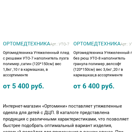
ОРТОМЕДТЕХНИКА
ОРТОМЕДТЕХНИКА
Арт.:
УТО-7
Арт.:
У
Ортомедтехника Утяжеленный плед
Ортомедтехника Утяжеленный 
с рюшами УТО-7 наполнитель лузга
без рюш УТО-8 наполнитель
полимер ,сатин (120*150см) вес
гранула полимер ,велсофт
1,8кг ,10 г в кармашках, в
(120*150см) вес 3,6кг ,20 г в
ассортименте
кармашках,в ассортименте
от
5 400
руб.
от
6 400
руб.
Интернет-магазин «Ортомини» поставляет утяжеленные
одеяла для детей с ДЦП. В каталоге представлена
продукция с различными характеристиками, что позволяет
быстрее подобрать оптимальный вариант изделия,