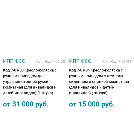
Аппараты на суставы
Санитарные приспособления для
инвалидов
Противопролежневые матрасы, подушки
ИПР ФСС
ИПР ФСС
Арт.:
Код 7-01-03
Арт.:
Код 7-01-04
ОПОРЫ, ВЕРТИКАЛИЗАТОРЫ, Оборудование
Код 7-01-03 Кресло-коляска с
Код 7-01-04 Кресло-коляска с
для ЛФК
ручным приводом для
ручным приводом с жестким
управления одной рукой
сидением и спинкой комнатная
Одежда ортопедическая (адаптивная) для
комнатная (для инвалидов и
(для инвалидов и детей-
детей-инвалидов) (1штука)
инвалидов) (1штука)
инвалидов
от
31 000
руб.
от
15 000
руб.
Индивидуальное изготовление