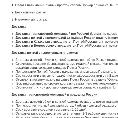
1. Оплата наличными. Самый простой способ. Курьер приносит Ваш тов
2. Безналичный расчет.
3. Наложенный платеж.
Доставка
Доставка транспортной компанией (по России)
бесплатно
(кроме 
Доставка почтой с предоплатой за границу России
платно
(стоим
Доставка в Казахстан отправляется Почтой России платно
(стои
Доставка в Белоруссию отправляется Почтой России платно
(с
Доставка почтой с наложенным платежом
Доставка детской обуви и детской одежды почтой по России осуще
Стоимость доставки бесплатная, кроме моделей с указанием платн
документации, согласно тарифам Почты России.
При доставке Почтой России с наложенным платежом Покупатель 
Сроки доставки зависят от удалённости адреса доставки от г. Екат
Отследить посылку можно на сайте Почта России в разделе "Отсл
Всю информацию по срокам доставки заказа и его местонахождени
Стоимость платной доставки определяется согласно тарифам Поч
Доставка транспортной компанией в пределах России
Доставка детской обуви и детской одежды осуществляется трансп
При указании платной доставки детской обуви и детской одежды 
Срок доставки в среднем составляет 1-10 дней.
Отправка заказа осуществляется в течении 1-3 рабочих дня после 
Резерв на заказ будет сохраняться в течение 5-ти дней до момент