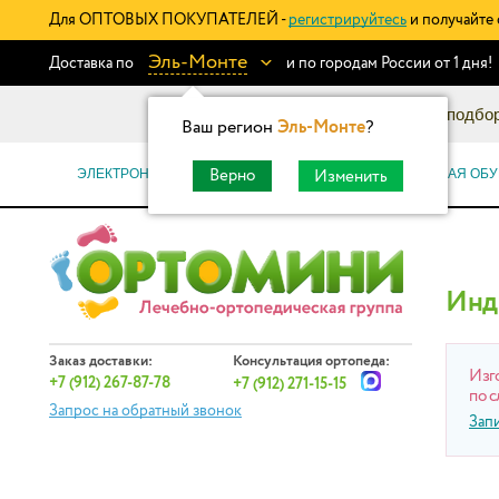
Для ОПТОВЫХ ПОКУПАТЕЛЕЙ -
регистрируйтесь
и получайте 
Эль-Монте
Доставка по
и по городам России от 1 дня!
Информационный каталог: подбор
Ваш регион
Эль-Монте
?
ЭЛЕКТРОННЫЕ СЕРТИФИКАТЫ
ОРТОПЕДИЧЕСКАЯ ОБУ
Верно
Изменить
Инд
Заказ доставки:
Консультация ортопеда:
Изг
+7 (912) 267-87-78
+7 (912) 271-15-15
по с
Запрос на обратный звонок
Зап