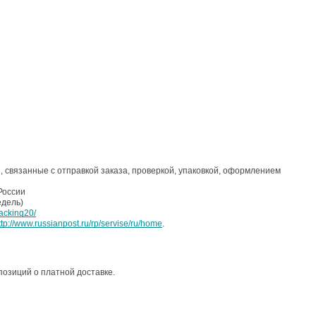
 связанные с отправкой заказа, проверкой, упаковкой, оформлением
России
едель)
racking20/
ttp://www.russianpost.ru/rp/servise/ru/home
.
 позиций о платной доставке.
й