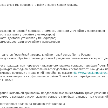
ар и чек. Вы проверяете всё и отдаете деньги курьеру.
указания о платной доставке, стоимость доставки уточняйте у менеджеров)
ость доставки уточняйте у менеджеров)
мость доставки уточняйте у менеджеров)
тоимость доставки уточняйте у менеджеров)
ствляется Российской Федеральной почтовой сетью Почта России.
ой доставки. При бесплатной доставке Продавцом оплачиваются все расходы,
несет расходы при переводе наложенного платежа согласно тарифам Почты 
еринбурга (в среднем согласование+срок доставки составляет от 1-ой до 4-х н
еживание почтовых отправлений" перейдя по ссылке
http://www.russianpost.ru/t
е можно получить на официальном сайте Почта России, перейдя по ссылке
h
ты России
ортной компанией при полной предоплате заказа
бесплатно
, кроме указания
стоимость доставки рассчитывается согласно тарифам транспортных компани
поступления оплаты за товар на счёт магазина.
а поступления оплаты.