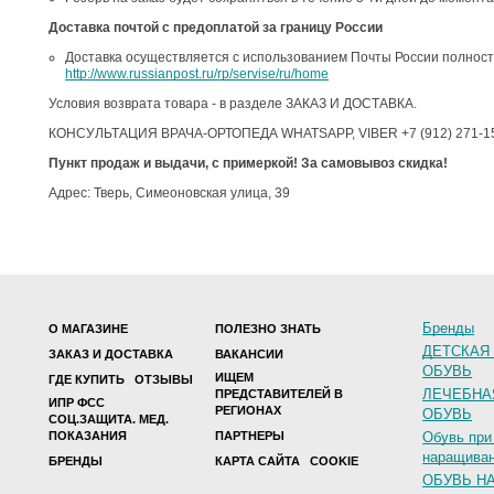
Доставка почтой с предоплатой за границу России
Доставка осуществляется с использованием Почты России полност
http://www.russianpost.ru/rp/servise/ru/home
Условия возврата товара - в разделе ЗАКАЗ И ДОСТАВКА.
КОНСУЛЬТАЦИЯ ВРАЧА-ОРТОПЕДА WHATSAPP, VIBER +7 (912) 271-1
Пункт продаж и выдачи, с примеркой! За самовывоз скидка!
Адрес: Тверь, Симеоновская улица, 39
Бренды
О МАГАЗИНЕ
ПОЛЕЗНО ЗНАТЬ
ДЕТСКАЯ
ЗАКАЗ И ДОСТАВКА
ВАКАНСИИ
ОБУВЬ
ИЩЕМ
ГДЕ КУПИТЬ
ОТЗЫВЫ
ЛЕЧЕБНА
ПРЕДСТАВИТЕЛЕЙ В
ИПР ФСС
РЕГИОНАХ
ОБУВЬ
СОЦ.ЗАЩИТА. МЕД.
ПОКАЗАНИЯ
ПАРТНЕРЫ
Обувь при
наращиван
БРЕНДЫ
КАРТА САЙТА
COOKIE
ОБУВЬ Н