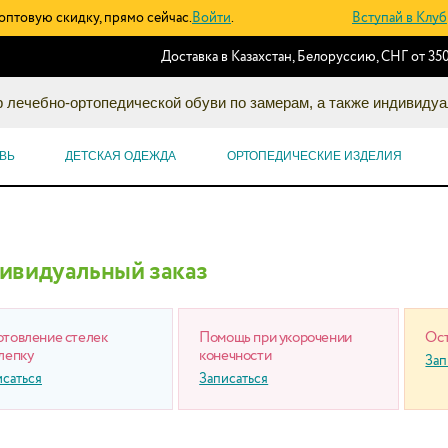
оптовую скидку, прямо сейчас.
Войти
.
Вступай в Клуб
Доставка в Казахстан, Белоруссию, СНГ от 350
 лечебно-ортопедической обуви по замерам, а также индивидуа
ВЬ
ДЕТСКАЯ ОДЕЖДА
ОРТОПЕДИЧЕСКИЕ ИЗДЕЛИЯ
ивидуальный заказ
отовление стелек
Помощь при укорочении
Ост
лепку
конечности
Зап
исаться
Записаться