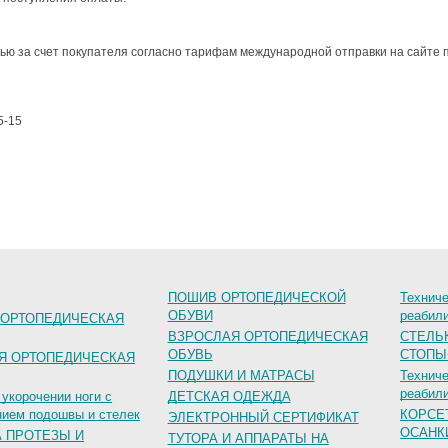
ью за счет покупателя согласно тарифам международной отправки на сайте 
5-15
ПОШИВ ОРТОПЕДИЧЕСКОЙ
Техниче
ОБУВИ
реабил
 ОРТОПЕДИЧЕСКАЯ
ВЗРОСЛАЯ ОРТОПЕДИЧЕСКАЯ
СТЕЛЬ
ОБУВЬ
СТОПЫ
Я ОРТОПЕДИЧЕСКАЯ
ПОДУШКИ И МАТРАСЫ
Техниче
реабил
 укорочении ноги с
ДЕТСКАЯ ОДЕЖДА
ием подошвы и стелек
КОРСЕ
ЭЛЕКТРОННЫЙ СЕРТИФИКАТ
ОСАНК
А ПРОТЕЗЫ И
ТУТОРА И АППАРАТЫ НА