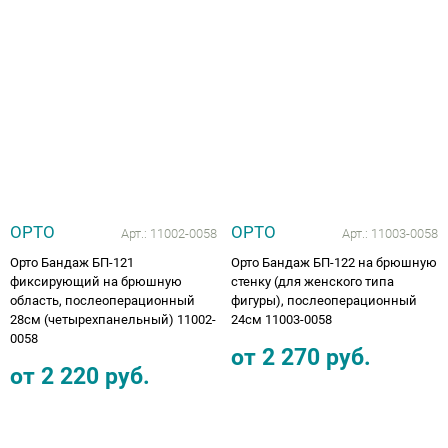
Аппараты на суставы
Санитарные приспособления для
инвалидов
Противопролежневые матрасы, подушки
ОПОРЫ, ВЕРТИКАЛИЗАТОРЫ, Оборудование
ОРТО
ОРТО
Арт.:
11002-0058
Арт.:
11003-0058
для ЛФК
Орто Бандаж БП-121
Орто Бандаж БП-122 на брюшную
фиксирующий на брюшную
стенку (для женского типа
Одежда ортопедическая (адаптивная) для
область, послеоперационный
фигуры), послеоперационный
инвалидов
28см (четырехпанельный) 11002-
24см 11003-0058
0058
от
2 270
руб.
Индивидуальное изготовление
от
2 220
руб.