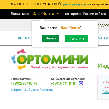
Для ОПТОВЫХ ПОКУПАТЕЛЕЙ -
регистрируйтесь
и получайте 
Эль-Монте
Доставка по
и по городам России от 1 дня!
Информационный каталог: подбор
Ваш регион
Эль-Монте
?
ЭЛЕКТРОННЫЕ СЕРТИФИКАТЫ
ОРТОПЕДИЧЕСКАЯ ОБУ
Верно
Изменить
Инд
Заказ доставки:
Консультация ортопеда:
Изг
+7 (912) 267-87-78
+7 (912) 271-15-15
по с
Запрос на обратный звонок
Зап