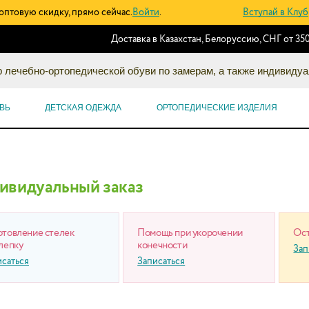
оптовую скидку, прямо сейчас.
Войти
.
Вступай в Клуб
Доставка в Казахстан, Белоруссию, СНГ от 350
 лечебно-ортопедической обуви по замерам, а также индивидуа
ВЬ
ДЕТСКАЯ ОДЕЖДА
ОРТОПЕДИЧЕСКИЕ ИЗДЕЛИЯ
ивидуальный заказ
отовление стелек
Помощь при укорочении
Ост
лепку
конечности
Зап
исаться
Записаться