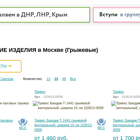
вляем в ДНР, ЛНР, Крым
Е ИЗДЕЛИЯ в Москве
(Грыжевые)
Пол
Списком
Количество:
12
24
48
Все
Тривес
Тривес
Арт.
: 110013-0058
Арт.
: 110014-005
 паховых
Тривес Бандаж Т-1441 грыжевой
Тривес Бандаж Т
вентральный, ширина 15 см 110013-
вентральный, ши
ФСС
ФСС
0058
0058
от 1 460 руб.
от 1 700 р