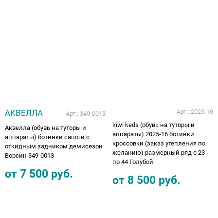
Аппараты на суставы
Санитарные приспособления для
инвалидов
Противопролежневые матрасы, подушки
ОПОРЫ, ВЕРТИКАЛИЗАТОРЫ, Оборудование
АКВЕЛЛА
Арт.:
2025-16
Арт.:
349-0013
для ЛФК
kiwi keds (обувь на туторы и
Аквелла (обувь на туторы и
аппараты) 2025-16 ботинки
аппараты) ботинки сапоги с
Одежда ортопедическая (адаптивная) для
кроссовки (заказ утепления по
откидным задником демисезон
инвалидов
желанию) размерный ряд с 23
Ворсин 349-0013
по 44 Голубой
от
7 500
руб.
Индивидуальное изготовление
от
8 500
руб.