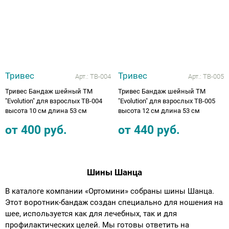
Тривес
Тривес
Арт.:
ТВ-004
Арт.:
ТВ-005
Тривес Бандаж шейный ТМ
Тривес Бандаж шейный ТМ
"Evolution" для взрослых ТВ-004
"Evolution" для взрослых ТВ-005
высота 10 см длина 53 см
высота 12 см длина 53 см
от
400
руб.
от
440
руб.
Шины Шанца
В каталоге компании «Ортомини» собраны шины Шанца.
Этот воротник-бандаж создан специально для ношения на
шее, используется как для лечебных, так и для
профилактических целей. Мы готовы ответить на