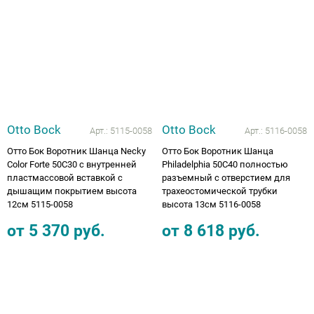
Аппараты на суставы
Санитарные приспособления для
инвалидов
Противопролежневые матрасы, подушки
Otto Bock
Otto Bock
Арт.:
5115-0058
Арт.:
5116-0058
ОПОРЫ, ВЕРТИКАЛИЗАТОРЫ, Оборудование
Отто Бок Воротник Шанца Necky
Отто Бок Воротник Шанца
Color Forte 50С30 с внутренней
Philadelphia 50С40 полностью
для ЛФК
пластмассовой вставкой с
разъемный с отверстием для
дышащим покрытием высота
трахеостомической трубки
Одежда ортопедическая (адаптивная) для
12см 5115-0058
высота 13см 5116-0058
инвалидов
от
5 370
руб.
от
8 618
руб.
Индивидуальное изготовление