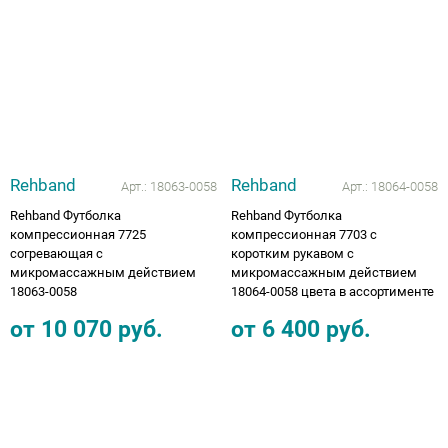
Аппараты на суставы
Санитарные приспособления для
инвалидов
Противопролежневые матрасы, подушки
Rehband
Rehband
Арт.:
18063-0058
Арт.:
18064-0058
ОПОРЫ, ВЕРТИКАЛИЗАТОРЫ, Оборудование
Rehband Футболка
Rehband Футболка
компрессионная 7725
компрессионная 7703 с
для ЛФК
согревающая с
коротким рукавом с
микромассажным действием
микромассажным действием
Одежда ортопедическая (адаптивная) для
18063-0058
18064-0058 цвета в ассортименте
инвалидов
от
10 070
руб.
от
6 400
руб.
Индивидуальное изготовление