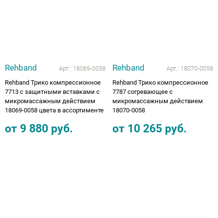
Rehband
Rehband
Арт.:
18069-0058
Арт.:
18070-0058
Rehband Трико компрессионное
Rehband Трико компрессионное
7713 с защитными вставками с
7787 согревающее с
микромассажным действием
микромассажным действием
18069-0058 цвета в ассортименте
18070-0058
от
9 880
руб.
от
10 265
руб.