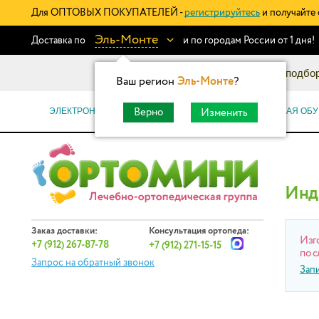
Для ОПТОВЫХ ПОКУПАТЕЛЕЙ -
регистрируйтесь
и получайте 
Эль-Монте
Доставка по
и по городам России от 1 дня!
Информационный каталог: подбор
Ваш регион
Эль-Монте
?
ЭЛЕКТРОННЫЕ СЕРТИФИКАТЫ
ОРТОПЕДИЧЕСКАЯ ОБУ
Верно
Изменить
Инд
Заказ доставки:
Консультация ортопеда:
Изг
+7 (912) 267-87-78
+7 (912) 271-15-15
по с
Запрос на обратный звонок
Зап