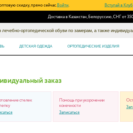
оптовую скидку, прямо сейчас.
Войти
.
Вступай в Клуб
Доставка в Казахстан, Белоруссию, СНГ от 350
 лечебно-ортопедической обуви по замерам, а также индивидуа
ВЬ
ДЕТСКАЯ ОДЕЖДА
ОРТОПЕДИЧЕСКИЕ ИЗДЕЛИЯ
ивидуальный заказ
отовление стелек
Помощь при укорочении
Ост
лепку
конечности
Зап
исаться
Записаться