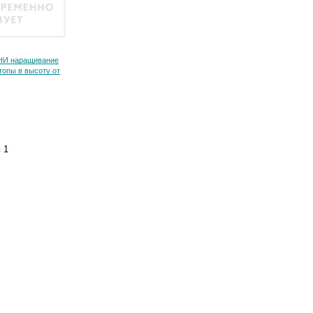
НИ наращивание
топы в высоту от
и
1