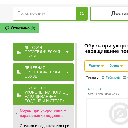
Доста
Отложено (
0
)
Обувь при укоро
ДЕТСКАЯ
наращивание по
ОРТОПЕДИЧЕСКАЯ
ОБУВЬ
Размер
Бренд
ЛЕЧЕБНАЯ
ОРТОПЕДИЧЕСКАЯ
ОБУВЬ
Товары:
Таблицей
ОБУВЬ ПРИ
АКВЕЛЛА
УКОРОЧЕНИИ НОГИ С
Арт.
: наращивание-07
НАРАЩИВАНИЕМ
ПОДОШВЫ И СТЕЛЕК
Обувь при укорочении +
наращивание подошвы
Стельки и подпяточники при