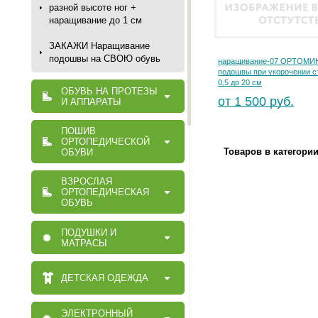
разной высоте ног +
наращивание до 1 см
ЗАКАЖИ Наращивание
подошвы на СВОЮ обувь
наращивание-07 ОРТОМИ
подошвы при укорочении с
0,5 до 20 см
ОБУВЬ НА ПРОТЕЗЫ
от 1 500 руб.
И АППАРАТЫ
ПОШИВ
ОРТОПЕДИЧЕСКОЙ
Товаров в категори
ОБУВИ
ВЗРОСЛАЯ
ОРТОПЕДИЧЕСКАЯ
ОБУВЬ
ПОДУШКИ И
МАТРАСЫ
ДЕТСКАЯ ОДЕЖДА
ЭЛЕКТРОННЫЙ