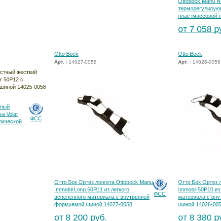
Ottobock Manu N
терморегулирую
пластмассовой 
от 7 058 р
Otto Bock
Otto Bock
Арт.
: 14027-0058
Арт.
: 14026-0058
тный
a Volar
ФСС
лической
Отто Бок Ортез лонгета Ottobock Manu
Отто Бок Ортез 
Immobil Long 50R11 из легкого
Immobil 50P10 из
ФСС
вспененного материала с внутренней
материала с вн
формуемой шиной 14027-0058
шиной 14026-00
от 8 200 руб.
от 8 380 р