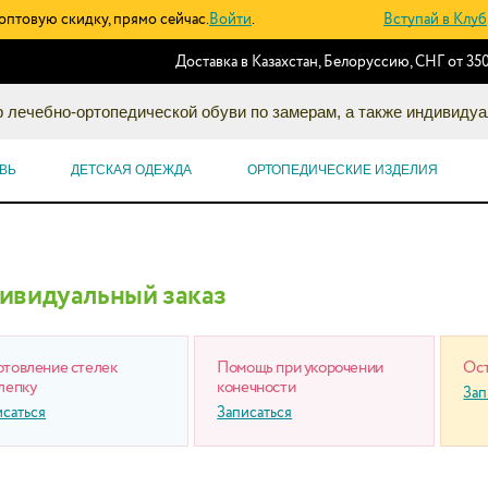
оптовую скидку, прямо сейчас.
Войти
.
Вступай в Клуб
Доставка в Казахстан, Белоруссию, СНГ от 350
 лечебно-ортопедической обуви по замерам, а также индивидуа
ВЬ
ДЕТСКАЯ ОДЕЖДА
ОРТОПЕДИЧЕСКИЕ ИЗДЕЛИЯ
ивидуальный заказ
отовление стелек
Помощь при укорочении
Ост
лепку
конечности
Зап
исаться
Записаться