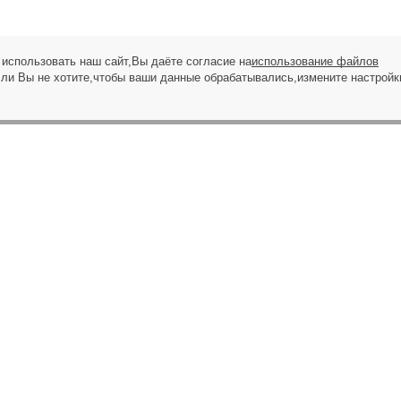
использовать наш сайт,Вы даёте согласие на
использование файлов
сли Вы не хотите,чтобы ваши данные обрабатывались,измените настройк
ЗАПРОС НА ЗВОНОК
 ортезы на лучезапястный сустав. У нас представлены модели, созданные в