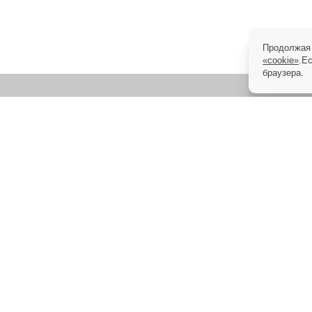
Продолжая 
«cookie»
.Е
браузера.
В каталоге компании «Ортомини» вы найдете удобные и эффективные