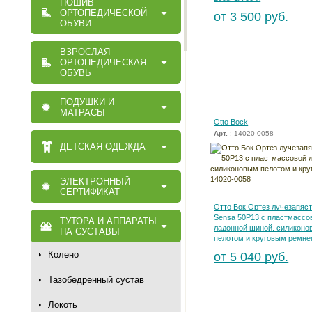
ПОШИВ
ОРТОПЕДИЧЕСКОЙ
от 3 500 руб.
ОБУВИ
ВЗРОСЛАЯ
ОРТОПЕДИЧЕСКАЯ
ОБУВЬ
ПОДУШКИ И
МАТРАСЫ
Otto Bock
Арт.
: 14020-0058
ДЕТСКАЯ ОДЕЖДА
ЭЛЕКТРОННЫЙ
СЕРТИФИКАТ
Отто Бок Ортез лучезапяс
Sensa 50Р13 с пластмассо
ТУТОРА И АППАРАТЫ
ладонной шиной, силикон
НА СУСТАВЫ
пелотом и круговым ремне
Колено
от 5 040 руб.
Тазобедренный сустав
Локоть