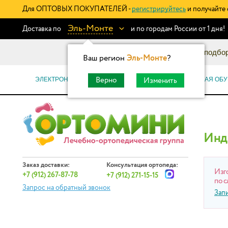
Для ОПТОВЫХ ПОКУПАТЕЛЕЙ -
регистрируйтесь
и получайте 
Эль-Монте
Доставка по
и по городам России от 1 дня!
Информационный каталог: подбор
Ваш регион
Эль-Монте
?
ЭЛЕКТРОННЫЕ СЕРТИФИКАТЫ
ОРТОПЕДИЧЕСКАЯ ОБУ
Верно
Изменить
Инд
Заказ доставки:
Консультация ортопеда:
Изг
+7 (912) 267-87-78
+7 (912) 271-15-15
по с
Запрос на обратный звонок
Зап