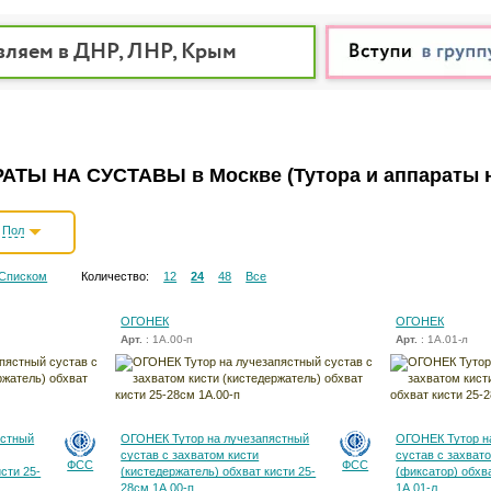
вляем в ДНР, ЛНР, Крым
РАТЫ НА СУСТАВЫ в Москве
(Тутора и аппараты 
Пол
Списком
Количество:
12
24
48
Все
ОГОНЕК
ОГОНЕК
Арт.
: 1А.00-п
Арт.
: 1А.01-л
ястный
ОГОНЕК Тутор на лучезапястный
ОГОНЕК Тутор н
сустав с захватом кисти
сустав с захват
ФСС
ФСС
сти 25-
(кистедержатель) обхват кисти 25-
(фиксатор) обхв
28см 1А.00-п
1А.01-л