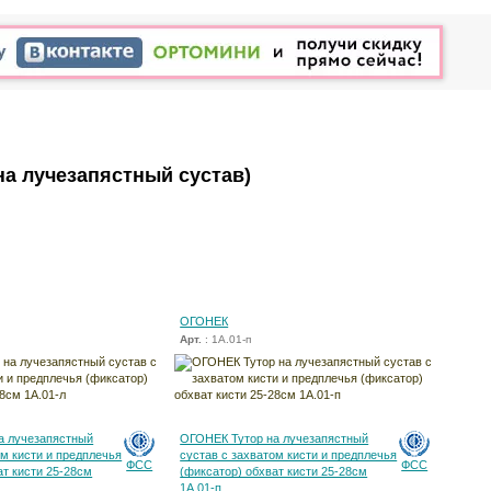
на лучезапястный сустав)
ОГОНЕК
Арт.
: 1А.01-п
а лучезапястный
ОГОНЕК Тутор на лучезапястный
ом кисти и предплечья
сустав с захватом кисти и предплечья
ФСС
ФСС
ат кисти 25-28см
(фиксатор) обхват кисти 25-28см
1А.01-п