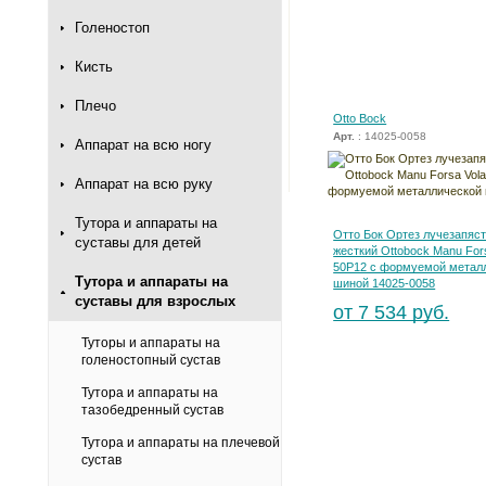
Голеностоп
Кисть
Плечо
Otto Bock
Арт.
: 14025-0058
Аппарат на всю ногу
Аппарат на всю руку
Тутора и аппараты на
Отто Бок Ортез лучезапяс
суставы для детей
жесткий Ottobock Manu Fors
50P12 с формуемой метал
Тутора и аппараты на
шиной 14025-0058
суставы для взрослых
от 7 534 руб.
Туторы и аппараты на
голеностопный сустав
Тутора и аппараты на
тазобедренный сустав
Тутора и аппараты на плечевой
сустав