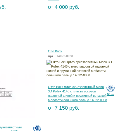
уб.
от 4 000 руб.
Otto Bock
Арт.
: 14022-0058
Отто Бок Ортез лучезапястный Manu
3D Pollex 4146 с пластмассовой
ФСС
ладонной шиной и пружинной вставкой
в области большого пальца 14022-0058
от 7 150 руб.
лучезапястный