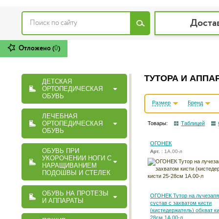
Доста
Отложено (
0
)
ТУТОРА И АППА
ДЕТСКАЯ
ОРТОПЕДИЧЕСКАЯ
ОБУВЬ
Размер
Бренд
ЛЕЧЕБНАЯ
ОРТОПЕДИЧЕСКАЯ
Товары:
Таблицей
ОБУВЬ
ОГОНЕК
ОБУВЬ ПРИ
Арт.
: 1А.00-л
УКОРОЧЕНИИ НОГИ С
НАРАЩИВАНИЕМ
ПОДОШВЫ И СТЕЛЕК
ОБУВЬ НА ПРОТЕЗЫ
ОГОНЕК Тутор на лучезап
И АППАРАТЫ
сустав с захватом кисти
(кистедержатель) обхват ки
28см 1А.00-л