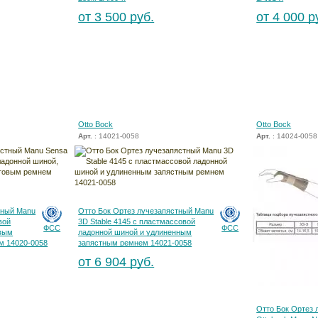
от 3 500 руб.
от 4 000 р
Otto Bock
Otto Bock
Арт.
: 14021-0058
Арт.
: 14024-0058
тный Manu
Отто Бок Ортез лучезапястный Manu
вой
3D Stable 4145 с пластмассовой
ФСС
ФСС
овым
ладонной шиной и удлиненным
м 14020-0058
запястным ремнем 14021-0058
от 6 904 руб.
Отто Бок Ортез 