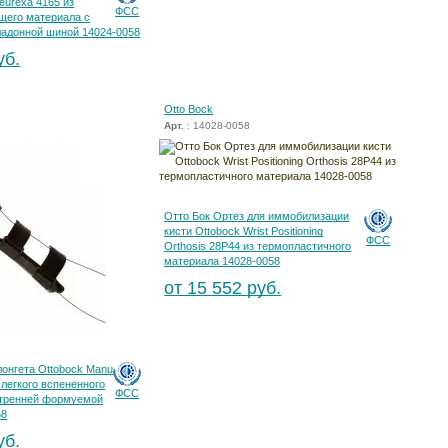
eurexa 4165 из
ФСС
щего материала с
ладонной шиной 14024-0058
уб.
Otto Bock
Арт.
: 14028-0058
Отто Бок Ортез для иммобилизации
кисти Ottobock Wrist Positioning
ФСС
Orthosis 28P44 из термопластичного
материала 14028-0058
от 15 552 руб.
лонгета Ottobock Manu
 легкого вспененного
ФСС
утренней формуемой
58
уб.