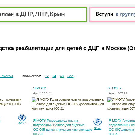
вляем в ДНР, ЛНР, Крым
дства реабилитации для детей с ДЦП в Москве
(О
Списком
Количество:
12
24
48
Все
Я МОГУ
Я МОГУ
Арт.
: 005.21
Арт.
: 007.21
с
я
Я МОГУ Головодержатель на
Я МОГУ Головод
ФСС
подголовник к опоре для сидения
подголовник к о
ФСС
ОС-005 дополнительная комплектация
ОС-007 дополни
005.21
007.21