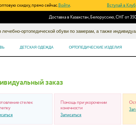
оптовую скидку, прямо сейчас.
Войти
.
Вступай в Клуб
Доставка в Казахстан, Белоруссию, СНГ от 350
 лечебно-ортопедической обуви по замерам, а также индивидуа
ВЬ
ДЕТСКАЯ ОДЕЖДА
ОРТОПЕДИЧЕСКИЕ ИЗДЕЛИЯ
ивидуальный заказ
отовление стелек
Помощь при укорочении
Ост
лепку
конечности
Зап
исаться
Записаться