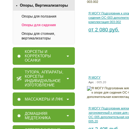
Опоры, Вертикализаторы
Я МОГУ Подголовник к опо
Опоры для ползания
сидения ОС-003 дополните
комплектация 003.002
Опоры для сидения
от 2 080 руб.
Опоры для стояния,
вертикализаторы
КОРСЕТЫ И
КОРРЕКТОРЫ
ОСАНКИ
ТУТОРА, АППАРАТЫ,
КОРСЕТЫ
Я МОГУ
ИНДИВИДУАЛЬНОЕ
Арт.
: 005.20
ИЗГОТОВЛЕНИЕ
МАССАЖЕРЫ И ЛФК
Я МОГУ Подголовник мягк
эргономичный к опоре для
ДОМАШНЯЯ
ОС-005 дополнительная ко
МЕДТЕХНИКА
005.20