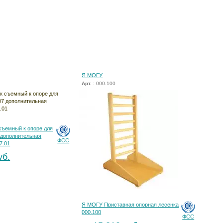
Я МОГУ
Арт.
: 000.100
съемный к опоре для
 дополнительная
ФСС
7.01
уб.
Я МОГУ Приставная опорная лесенка
000.100
ФСС