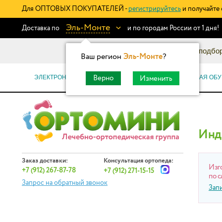
Для ОПТОВЫХ ПОКУПАТЕЛЕЙ -
регистрируйтесь
и получайте 
Эль-Монте
Доставка по
и по городам России от 1 дня!
Информационный каталог: подбор
Ваш регион
Эль-Монте
?
ЭЛЕКТРОННЫЕ СЕРТИФИКАТЫ
ОРТОПЕДИЧЕСКАЯ ОБУ
Верно
Изменить
Инд
Заказ доставки:
Консультация ортопеда:
Изг
+7 (912) 267-87-78
+7 (912) 271-15-15
по с
Запрос на обратный звонок
Зап