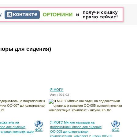
поры для сидения)
Я МОГУ
Арт.
: 005.02
ержатель на
Я МОГУ Мягкие накладки на
поре для сидения
подлокотники опоре для сидения
ФСС
ФСС
тельная комплектация
ОС-005 дополнительная
комплектация, комплект 2 штуки 005.02