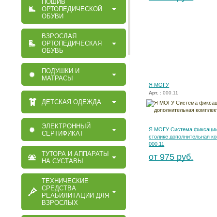
ПОШИВ
ОРТОПЕДИЧЕСКОЙ
ОБУВИ
ВЗРОСЛАЯ
ОРТОПЕДИЧЕСКАЯ
ОБУВЬ
ПОДУШКИ И
МАТРАСЫ
Я МОГУ
Арт.
: 000.11
ДЕТСКАЯ ОДЕЖДА
ЭЛЕКТРОННЫЙ
Я МОГУ Система фиксации
СЕРТИФИКАТ
столике дополнительная к
000.11
ТУТОРА И АППАРАТЫ
от 975 руб.
НА СУСТАВЫ
ТЕХНИЧЕСКИЕ
СРЕДСТВА
РЕАБИЛИТАЦИИ ДЛЯ
ВЗРОСЛЫХ