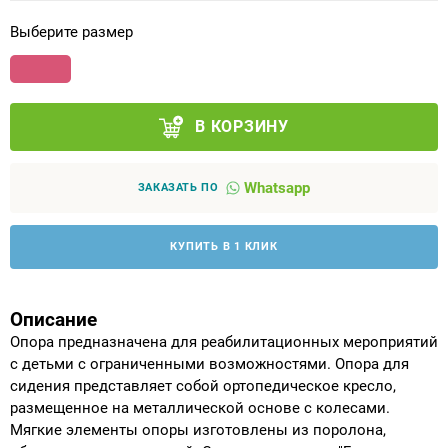
Выберите размер
Аппараты на суставы
Санитарные приспособления для
инвалидов
В КОРЗИНУ
Противопролежневые матрасы, подушки
Whatsapp
ЗАКАЗАТЬ ПО
ОПОРЫ, ВЕРТИКАЛИЗАТОРЫ, Оборудование
для ЛФК
КУПИТЬ В 1 КЛИК
Одежда ортопедическая (адаптивная) для
инвалидов
Описание
Опора предназначена для реабилитационных мероприятий
с детьми с ограниченными возможностями. Опора для
Индивидуальное изготовление
сидения представляет собой ортопедическое кресло,
размещенное на металлической основе с колесами.
Мягкие элементы опоры изготовлены из поролона,