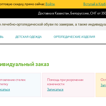
оптовую скидку, прямо сейчас.
Войти
.
Вступай в Клуб
Доставка в Казахстан, Белоруссию, СНГ от 350
 лечебно-ортопедической обуви по замерам, а также индивидуа
ВЬ
ДЕТСКАЯ ОДЕЖДА
ОРТОПЕДИЧЕСКИЕ ИЗДЕЛИЯ
ивидуальный заказ
отовление стелек
Помощь при укорочении
Ост
лепку
конечности
Зап
исаться
Записаться