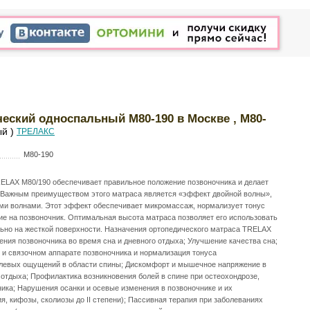
ческий односпальный М80-190 в Москве , М80-
й )
ТРЕЛАКС
М80-190
ELAX М80/190 обеспечивает правильное положение позвоночника и делает
 Важным преимуществом этого матраса является «эффект двойной волны»,
и волнами. Этот эффект обеспечивает микромассаж, нормализует тонус
е на позвоночник. Оптимальная высота матраса позволяет его использовать
ельно на жесткой поверхности. Назначения ортопедического матраса TRELAX
ния позвоночника во время сна и дневного отдыха; Улучшение качества сна;
и связочном аппарате позвоночника и нормализация тонуса
левых ощущений в области спины; Дискомфорт и мышечное напряжение в
 отдыха; Профилактика возникновения болей в спине при остеохондрозе,
ика; Нарушения осанки и осевые изменения в позвоночнике и их
 кифозы, сколиозы до II степени); Пассивная терапия при заболеваниях