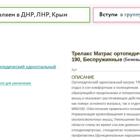
вляем в ДНР, ЛНР, Крым
Трелакс Матрас ортопеди
190, Беспружинные
(Бежевы
Арт
ОПИСАНИЕ
Ортопедический односпальный матрас TR
те для увеличения
отдых и сон комфортным и полноценным.
образующийся продольными и поперечным
мышц и оказывает растягивающее действи
как поверх основного матраса, так и отд
М80/190: Обеспечение правильного положе
Нормализация кровообращения в мышцах 
околопозвоночных мышц; Уменьшение бо
области спины во время сна или дневного
спондилоартрозах, спондилитах позвоночн
профилактика (функциональные нарушения,