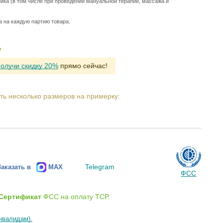
ника (в том числе при проведении мануальной терапии, массажа и
а на каждую партию товара.
Р
получи скидку 20%
прямо сейчас!
ть несколько размеров на примерку:
Telegram
Заказать в
MAX
ФСС
Сертификат
ФСС на оплату ТСР.
нвалидам).