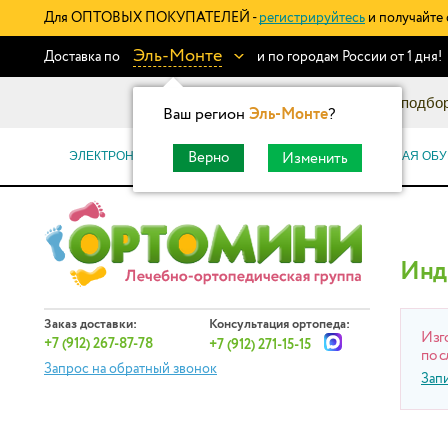
Для ОПТОВЫХ ПОКУПАТЕЛЕЙ -
регистрируйтесь
и получайте 
Эль-Монте
Доставка по
и по городам России от 1 дня!
Информационный каталог: подбор
Ваш регион
Эль-Монте
?
ЭЛЕКТРОННЫЕ СЕРТИФИКАТЫ
ОРТОПЕДИЧЕСКАЯ ОБУ
Верно
Изменить
Инд
Заказ доставки:
Консультация ортопеда:
Изг
+7 (912) 267-87-78
+7 (912) 271-15-15
по с
Запрос на обратный звонок
Зап