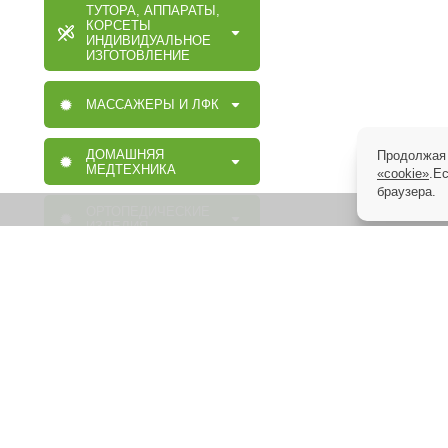
ТУТОРА, АППАРАТЫ,
КОРСЕТЫ
ИНДИВИДУАЛЬНОЕ
ИЗГОТОВЛЕНИЕ
МАССАЖЕРЫ И ЛФК
ДОМАШНЯЯ
Продолжая 
МЕДТЕХНИКА
«cookie»
.Е
браузера.
ОРТОПЕДИЧЕСКИЕ
ИЗДЕЛИЯ
МАССАЖНАЯ,
МЕДИЦИНСКАЯ,
ОРТОПЕДИЧЕСКАЯ
МЕБЕЛЬ