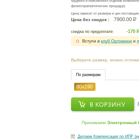
грудного и поясничного отделов позвоноч
физиотерапевтических процедур).
Цена зависит от размера и цен поставщик
7900.00
Р
Цена без скидок :
-170
скидка по предоплате:
Вступи в
клуб Ортомини
и
Выберите размер, можно отложи
По размерам
80х190
В КОРЗИНУ
Принимаем
Электронный 
Делаем Компенсация по ИПР (и