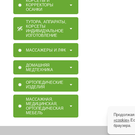
КОРСЕТЫ И
КОРРЕКТОРЫ
ОСАНКИ
ТУТОРА, АППАРАТЫ,
КОРСЕТЫ
ИНДИВИДУАЛЬНОЕ
ИЗГОТОВЛЕНИЕ
МАССАЖЕРЫ И ЛФК
ДОМАШНЯЯ
МЕДТЕХНИКА
ОРТОПЕДИЧЕСКИЕ
ИЗДЕЛИЯ
МАССАЖНАЯ,
МЕДИЦИНСКАЯ,
ОРТОПЕДИЧЕСКАЯ
МЕБЕЛЬ
Продолжая 
«cookie»
.Е
браузера.