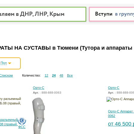
вляем в ДНР, ЛНР, Крым
РАТЫ НА СУСТАВЫ в Тюмени
(Тутора и аппараты 
Пол
Списком
Количество:
12
24
48
Все
Орто-С
Орто-С
Арт.
: 888-888-0063
Арт.
: 888-888-00
Орто-С Аппарат 
0062
у разъемный
от 46 500 
08 (правый,
ФСС