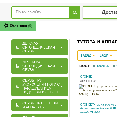
Доста
Отложено (
0
)
ТУТОРА И АППА
ДЕТСКАЯ
ОРТОПЕДИЧЕСКАЯ
ОБУВЬ
Размер
Бренд
ЛЕЧЕБНАЯ
ОРТОПЕДИЧЕСКАЯ
Товары:
Таблицей
ОБУВЬ
ОГОНЕК
ОБУВЬ ПРИ
Арт.
: ТН8-14
УКОРОЧЕНИИ НОГИ С
НАРАЩИВАНИЕМ
ПОДОШВЫ И СТЕЛЕК
ОБУВЬ НА ПРОТЕЗЫ
ОГОНЕК Тутор на всю ног
И АППАРАТЫ
безнагрузочный ночной 2Б.
левый) ТН8-14