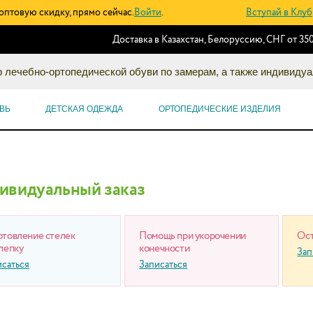
оптовую скидку, прямо сейчас.
Войти
.
Вступай в Клуб
Доставка в Казахстан, Белоруссию, СНГ от 350
 лечебно-ортопедической обуви по замерам, а также индивидуа
ВЬ
ДЕТСКАЯ ОДЕЖДА
ОРТОПЕДИЧЕСКИЕ ИЗДЕЛИЯ
ивидуальный заказ
отовление стелек
Помощь при укорочении
Ост
лепку
конечности
Зап
исаться
Записаться