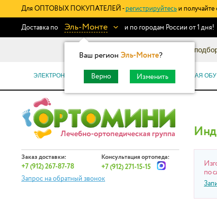
Для ОПТОВЫХ ПОКУПАТЕЛЕЙ -
регистрируйтесь
и получайте 
Эль-Монте
Доставка по
и по городам России от 1 дня!
Информационный каталог: подбор
Ваш регион
Эль-Монте
?
ЭЛЕКТРОННЫЕ СЕРТИФИКАТЫ
ОРТОПЕДИЧЕСКАЯ ОБУ
Верно
Изменить
Инд
Заказ доставки:
Консультация ортопеда:
Изг
+7 (912) 267-87-78
+7 (912) 271-15-15
по с
Запрос на обратный звонок
Зап