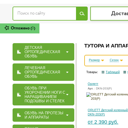
Доста
Отложено (
0
)
ТУТОРА И АППА
ДЕТСКАЯ
ОРТОПЕДИЧЕСКАЯ
ОБУВЬ
Размер
Сезон
ЛЕЧЕБНАЯ
ОРТОПЕДИЧЕСКАЯ
Товары:
Таблицей
ОБУВЬ
Орлетт
ОБУВЬ ПРИ
Арт.
: DKN-203(Р)
УКОРОЧЕНИИ НОГИ С
НАРАЩИВАНИЕМ
ПОДОШВЫ И СТЕЛЕК
ORLETT Детский коленный
ОБУВЬ НА ПРОТЕЗЫ
DKN-203(Р)
И АППАРАТЫ
от 2 390 руб.