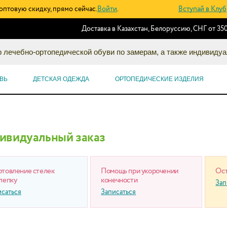
оптовую скидку, прямо сейчас.
Войти
.
Вступай в Клуб
Доставка в Казахстан, Белоруссию, СНГ от 350
 лечебно-ортопедической обуви по замерам, а также индивидуа
ВЬ
ДЕТСКАЯ ОДЕЖДА
ОРТОПЕДИЧЕСКИЕ ИЗДЕЛИЯ
ивидуальный заказ
отовление стелек
Помощь при укорочении
Ост
лепку
конечности
Зап
исаться
Записаться