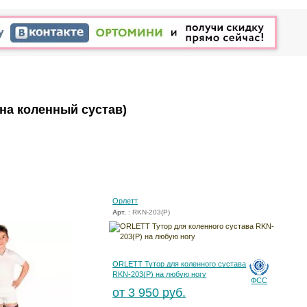
 на коленный сустав)
Орлетт
Арт.
: RKN-203(P)
ORLETT Тутор для коленного сустава
RKN-203(P) на любую ногу
ФСС
от 3 950 руб.