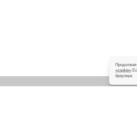
Продолжая 
«cookie»
.Е
браузера.