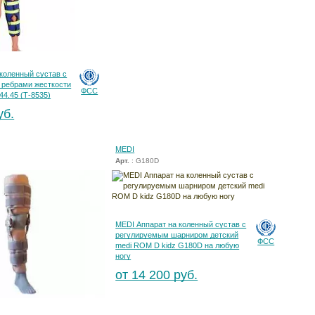
 коленный сустав с
 ребрами жесткости
ФСС
44.45 (Т-8535)
уб.
MEDI
Арт.
: G180D
MEDI Аппарат на коленный сустав с
регулируемым шарниром детский
ФСС
medi ROM D kidz G180D на любую
ногу
от 14 200 руб.