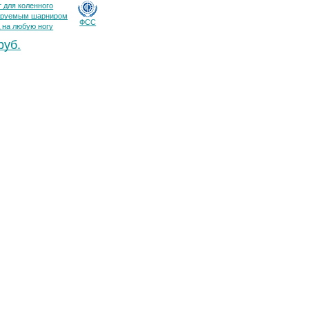
 для коленного
лируемым шарниром
ФСС
 на любую ногу
руб.