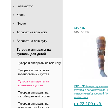
Голеностоп
Кисть
Плечо
ОГОНЕК
Арт.
: АН4-09
Аппарат на всю ногу
Аппарат на всю руку
Тутора и аппараты на
суставы для детей
Тутора и аппараты на всю ногу
Туторы и аппараты на
голеностопный сустав
Тутора и аппараты на
коленный сустав
ОГОНЕК Аппарат для колен
сустава с регулируемым 
Тутора и аппараты на
подростковый/взрослый АН
тазобедренный сустав
любую ногу
от 23 100 руб.
Тутора и аппараты на
лучезапястный сустав