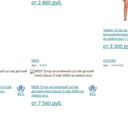
от 2 860 руб.
Тривес Тутор на
металлическими
на любую ногу Т.
от 3 300 р
MEDI
ОГОНЕК
Арт.
: 845D
Арт.
: АН4-09Д
 сустав
MEDI Тутор на коленный сустав
ногу
детский medi Classic D kidz 845D на
ФСС
ФСС
любую ногу
от 7 540 руб.