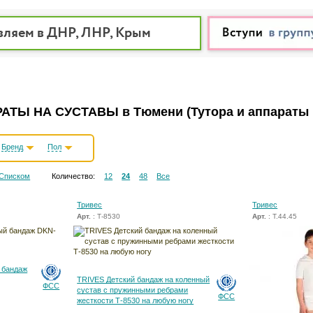
вляем в ДНР, ЛНР, Крым
РАТЫ НА СУСТАВЫ в Тюмени
(Тутора и аппараты
Бренд
Пол
Списком
Количество:
12
24
48
Все
Тривес
Тривес
Арт.
: Т-8530
Арт.
: Т.44.45
 бандаж
TRIVES Детский бандаж на коленный
ФСС
сустав с пружинными ребрами
ФСС
жесткости Т-8530 на любую ногу