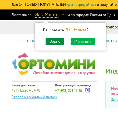
Для ОПТОВЫХ ПОКУПАТЕЛЕЙ -
регистрируйтесь
и получайте 
Эль-Монте
Доставка по
и по городам России от 1 дня!
Информационный каталог: подбор
Ваш регион
Эль-Монте
?
ЭЛЕКТРОННЫЕ СЕРТИФИКАТЫ
ОРТОПЕДИЧЕСКАЯ ОБУ
Верно
Изменить
Инд
Заказ доставки:
Консультация ортопеда:
Изг
+7 (912) 267-87-78
+7 (912) 271-15-15
по с
Запрос на обратный звонок
Зап