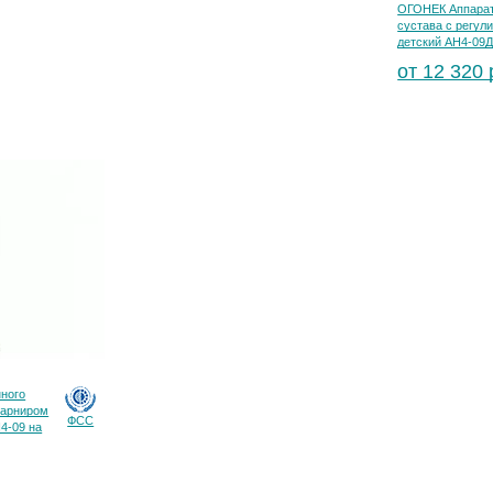
ОГОНЕК Аппарат
сустава с регу
детский АН4-09Д
от 12 320 
ного
шарниром
ФСС
4-09 на