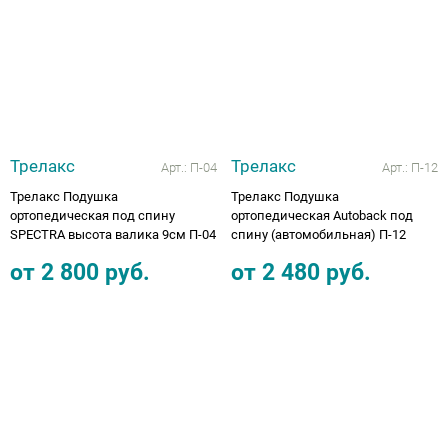
Аппараты на суставы
Санитарные приспособления для
инвалидов
Противопролежневые матрасы, подушки
Трелакс
Трелакс
Арт.:
П-04
Арт.:
П-12
Трелакс Подушка
Трелакс Подушка
ОПОРЫ, ВЕРТИКАЛИЗАТОРЫ, Оборудование
ортопедическая под спину
ортопедическая Autoback под
SPECTRA высота валика 9см П-04
спину (автомобильная) П-12
для ЛФК
от
2 800
руб.
от
2 480
руб.
Одежда ортопедическая (адаптивная) для
инвалидов
Индивидуальное изготовление