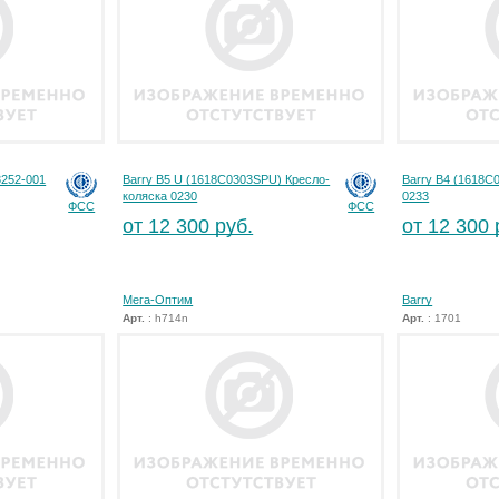
3252-001
Barry B5 U (1618С0303SPU) Кресло-
Barry B4 (1618C
коляска 0230
0233
ФСС
ФСС
от 12 300 руб.
от 12 300 
Мега-Оптим
Barry
Арт.
: h714n
Арт.
: 1701