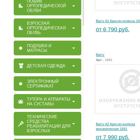
ПОШИВ
ОРТОПЕДИЧЕСКОЙ
ОБУВИ
Barry A1 Кресло-коляска 1
ВЗРОСЛАЯ
ОРТОПЕДИЧЕСКАЯ
от 6 790 руб.
ОБУВЬ
ПОДУШКИ И
МАТРАСЫ
Barry
Арт.
: 1691
ДЕТСКАЯ ОДЕЖДА
ЭЛЕКТРОННЫЙ
СЕРТИФИКАТ
ТУТОРА И АППАРАТЫ
НА СУСТАВЫ
ТЕХНИЧЕСКИЕ
СРЕДСТВА
Barry A2 Кресло-коляска
РЕАБИЛИТАЦИИ ДЛЯ
механическая 1691
ВЗРОСЛЫХ
от 7 990 руб.