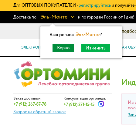
Для ОПТОВЫХ ПОКУПАТЕЛЕЙ -
регистрируйтесь
и получайте 
Эль-Монте
Доставка по
и по городам России от 1 дня!
Информационный каталог: подбор
Ваш регион
Эль-Монте
?
ЭЛЕКТРОННЫЕ СЕРТИФИКАТЫ
ОРТОПЕДИЧЕСКАЯ ОБУ
Верно
Изменить
Инд
Заказ доставки:
Консультация ортопеда:
Изг
+7 (912) 267-87-78
+7 (912) 271-15-15
по с
Запрос на обратный звонок
Зап