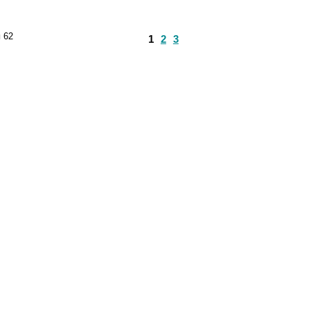
и
62
1
2
3