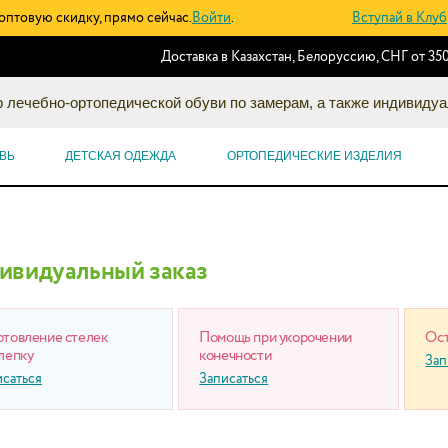
оптовую скидку, прямо сейчас.
Войти
.
Вступай в Клуб
Доставка в Казахстан, Белоруссию, СНГ от 350
 лечебно-ортопедической обуви по замерам, а также индивидуа
ВЬ
ДЕТСКАЯ ОДЕЖДА
ОРТОПЕДИЧЕСКИЕ ИЗДЕЛИЯ
ивидуальный заказ
отовление стелек
Помощь при укорочении
Ост
лепку
конечности
Зап
исаться
Записаться