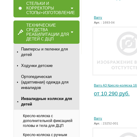
СТЕЛЬКИ И
КОРРЕКТОРЫ
СТОПЫ+ИЗГОТОВЛЕНИЕ
Barry
Арт.
: 1693-04
ТЕХНИЧЕСКИЕ
СРЕДСТВА
РЕАБИЛИТАЦИИ ДЛЯ
ДЕТЕЙ С ДЦП
Памперсы и пеленки для
детей
Ходунки детские
Ортопедическая
(адаптивная) одежда для
Barry A3 Кресло-коляска 1
инвалидов
от 10 290 руб.
Инвалидные коляски для
детей
Кресло-коляска с
Barry
дополнительной фиксацией
Арт.
: 23252-001
головы и тела для ДЦП
Кресло-коляска с ручным