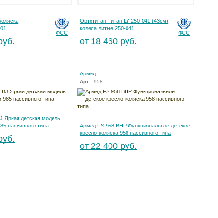
-коляска
Ортотитан Титан LY-250-041 (43см)
701
колеса литые 250-041
ФСС
ФСС
руб.
от 18 460 руб.
Армед
Арт.
: 958
J Яркая детская модель
985 пассивного типа
Армед FS 958 BHP Функциональное детское
кресло-коляска 958 пассивного типа
руб.
от 22 400 руб.