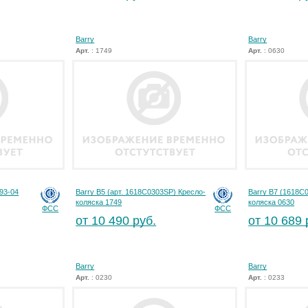
Barry
Barry
Арт.
: 1749
Арт.
: 0630
693-04
Barry B5 (арт. 1618С0303SP) Кресло-
Barry B7 (1618C
коляска 1749
коляска 0630
ФСС
ФСС
от 10 490 руб.
от 10 689 
Barry
Barry
Арт.
: 0230
Арт.
: 0233