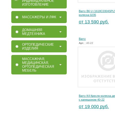
ИНДИВИДУАЛЬНОЕ
ИЗГОТОВЛЕНИЕ
Barry B6 U (1618С0304SРU
коляска 0235
МАССАЖЕРЫ И ЛФК
от 13 590 руб.
ДОМАШНЯЯ
МЕДТЕХНИКА
Barry
Арт.
: 40-22
ОРТОПЕДИЧЕСКИЕ
ИЗДЕЛИЯ
МАССАЖНАЯ,
МЕДИЦИНСКАЯ,
ОРТОПЕДИЧЕСКАЯ
МЕБЕЛЬ
Barry K4 Кресло-коляска де
с капюшоном 40-22
от 19 000 руб.