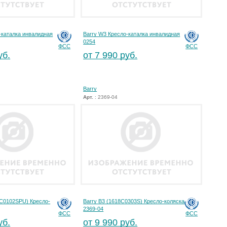
-каталка инвалидная
Barry W3 Кресло-каталка инвалидная
0254
ФСС
ФСС
уб.
от 7 990 руб.
Barry
Арт.
: 2369-04
8С0102SPU) Кресло-
Barry B3 (1618C0303S) Кресло-коляска
2369-04
ФСС
ФСС
уб.
от 9 990 руб.