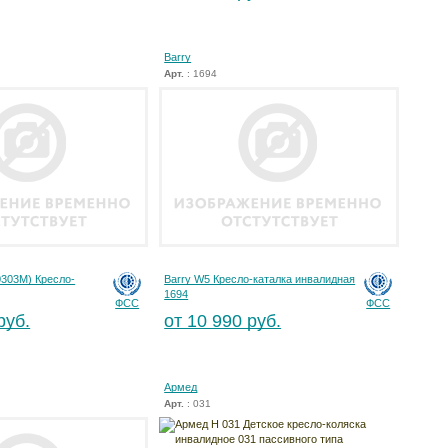
Barry
Арт.
: 1694
0303M) Кресло-
Barry W5 Кресло-каталка инвалидная
1694
ФСС
ФСС
руб.
от 10 990 руб.
Армед
Арт.
: 031