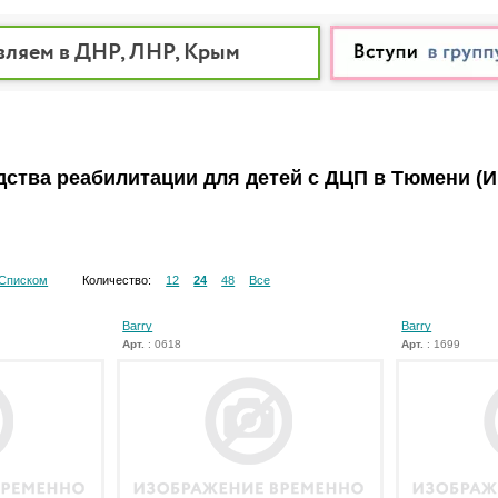
вляем в ДНР, ЛНР, Крым
дства реабилитации для детей с ДЦП в Тюмени
(
Списком
Количество:
12
24
48
Все
Barry
Barry
Арт.
: 0618
Арт.
: 1699