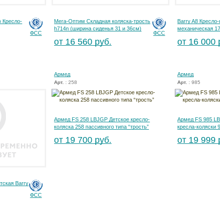
) Кресло-
Мега-Оптим Складная коляска-трость
Barry A8 Кресло
h714n (ширина сиденья 31 и 36см)
механическая 1
ФСС
ФСС
от 16 560 руб.
от 16 000 
Армед
Армед
Арт.
: 258
Арт.
: 985
Армед FS 258 LBJGP Детское кресло-
Армед FS 985 LB
коляска 258 пассивного типа “трость”
кресла-коляски 
от 19 700 руб.
от 19 999 
тская Barry
ФСС