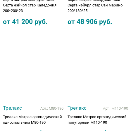
Серта нэйчрл стар Каледония
Серта нэйчрл стар Сан марино
200*200*23
200*180*25
от
41 200
руб.
от
48 906
руб.
Трелакс
Трелакс
Арт.:
М80-190
Арт.:
М110-190
Трелакс Матрас ортопедический
Трелакс Матрас ортопедический
односпальный М80-190
полуторный М110-190