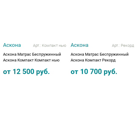
Аппараты на суставы
Санитарные приспособления для
инвалидов
Аскона
Аскона
Арт.:
Компакт нью
Арт.:
Рекорд
Противопролежневые матрасы, подушки
Аскона Матрас Беспружинный
Аскона Матрас Беспружинный
Аскона Компакт Компакт нью
Аскона Компакт Рекорд
ОПОРЫ, ВЕРТИКАЛИЗАТОРЫ, Оборудование
от
12 500
руб.
от
10 700
руб.
для ЛФК
Одежда ортопедическая (адаптивная) для
инвалидов
Индивидуальное изготовление