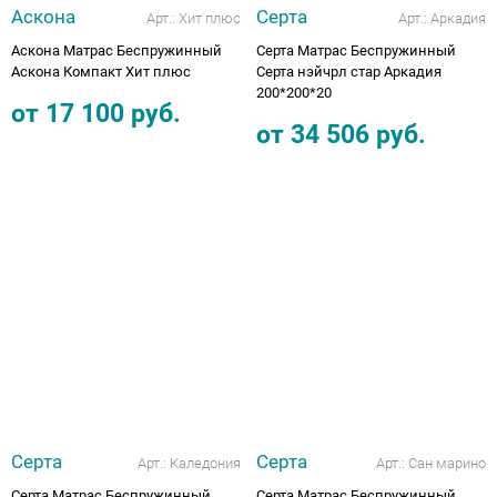
Аскона
Серта
Арт.:
Хит плюс
Арт.:
Аркадия
Аскона Матрас Беспружинный
Серта Матрас Беспружинный
Аскона Компакт Хит плюс
Серта нэйчрл стар Аркадия
200*200*20
от
17 100
руб.
от
34 506
руб.
Серта
Серта
Арт.:
Каледония
Арт.:
Сан марино
Серта Матрас Беспружинный
Серта Матрас Беспружинный