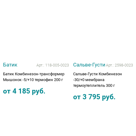
Аппараты на суставы
Санитарные приспособления для
инвалидов
Противопролежневые матрасы, подушки
Батик
Сальве-Густи
ОПОРЫ, ВЕРТИКАЛИЗАТОРЫ, Оборудование
Арт.:
118-005-0023
Арт.:
2598-0023
для ЛФК
Батик Комбинезон-трансформер
Сальве-Густи Комбинезон
Мышонок -5/+10 термофин 200 г
-30/+0 мембрана
термоутеплитель 300 г
Одежда ортопедическая (адаптивная) для
от
4 185
руб.
инвалидов
от
3 795
руб.
Индивидуальное изготовление