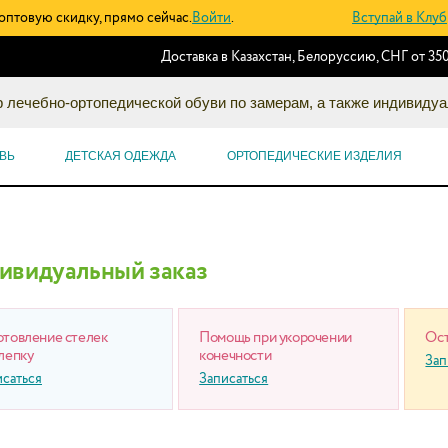
оптовую скидку, прямо сейчас.
Войти
.
Вступай в Клуб
Доставка в Казахстан, Белоруссию, СНГ от 350
 лечебно-ортопедической обуви по замерам, а также индивидуа
ВЬ
ДЕТСКАЯ ОДЕЖДА
ОРТОПЕДИЧЕСКИЕ ИЗДЕЛИЯ
ивидуальный заказ
отовление стелек
Помощь при укорочении
Ост
лепку
конечности
Зап
исаться
Записаться