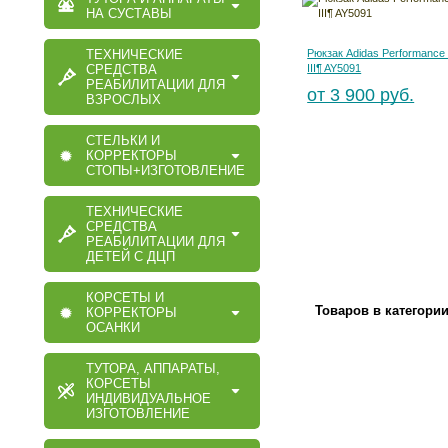
НА СУСТАВЫ
ТЕХНИЧЕСКИЕ
Рюкзак Adidas Performance
СРЕДСТВА
III¶ AY5091
РЕАБИЛИТАЦИИ ДЛЯ
от 3 900 руб.
ВЗРОСЛЫХ
СТЕЛЬКИ И
КОРРЕКТОРЫ
СТОПЫ+ИЗГОТОВЛЕНИЕ
ТЕХНИЧЕСКИЕ
СРЕДСТВА
РЕАБИЛИТАЦИИ ДЛЯ
ДЕТЕЙ С ДЦП
КОРСЕТЫ И
Товаров в категори
КОРРЕКТОРЫ
ОСАНКИ
ТУТОРА, АППАРАТЫ,
КОРСЕТЫ
ИНДИВИДУАЛЬНОЕ
ИЗГОТОВЛЕНИЕ