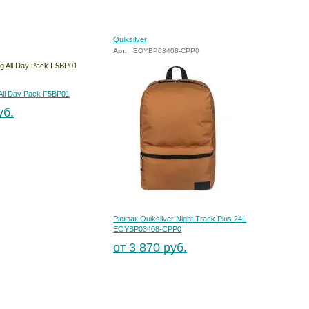
Quiksilver
Арт.
: EQYBP03408-CPP0
 All Day Pack F5BP01
уб.
Рюкзак Quiksilver Night Track Plus 24L
EQYBP03408-CPP0
от 3 870 руб.