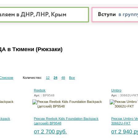
вляем в ДНР, ЛНР, Крым
А в Тюмени
(Рюкзаки)
Списком
Количество:
12
24
48
Все
Reebok
Umbro
Арт.
: BP9548
Арт.
: 30662U-FK
ackpack
Рюкзак Reebok Kids Foundation Backpack
Рюкзак Umbro Ve
(детский) BP9548
30662U-FKT
от 2 700 руб.
от 2 940 р