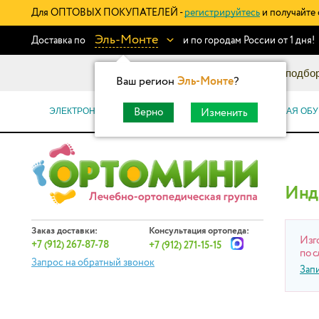
Для ОПТОВЫХ ПОКУПАТЕЛЕЙ -
регистрируйтесь
и получайте 
Эль-Монте
Доставка по
и по городам России от 1 дня!
Информационный каталог: подбор
Ваш регион
Эль-Монте
?
ЭЛЕКТРОННЫЕ СЕРТИФИКАТЫ
ОРТОПЕДИЧЕСКАЯ ОБУ
Верно
Изменить
Инд
Заказ доставки:
Консультация ортопеда:
Изг
+7 (912) 267-87-78
+7 (912) 271-15-15
по с
Запрос на обратный звонок
Зап