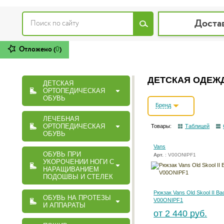
Доста
Отложено (
0
)
ДЕТСКАЯ ОДЕЖД
ДЕТСКАЯ
ОРТОПЕДИЧЕСКАЯ
ОБУВЬ
Бренд
ЛЕЧЕБНАЯ
ОРТОПЕДИЧЕСКАЯ
Товары:
Таблицей
ОБУВЬ
Vans
ОБУВЬ ПРИ
Арт.
: V00ONIPF1
УКОРОЧЕНИИ НОГИ С
НАРАЩИВАНИЕМ
ПОДОШВЫ И СТЕЛЕК
Рюкзак Vans Old Skool II B
ОБУВЬ НА ПРОТЕЗЫ
V00ONIPF1
И АППАРАТЫ
от 2 440 руб.