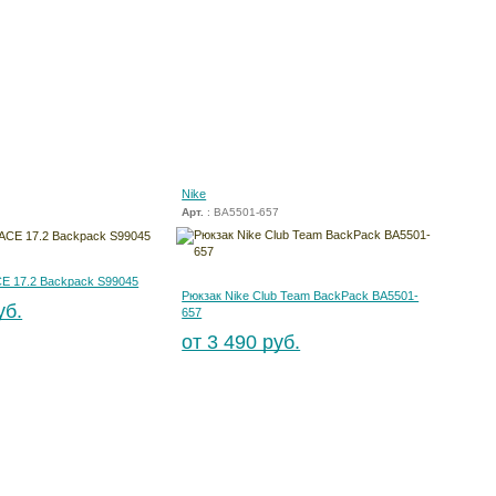
Nike
Арт.
: BA5501-657
CE 17.2 Backpack S99045
Рюкзак Nike Club Team BackPack BA5501-
уб.
657
от 3 490 руб.