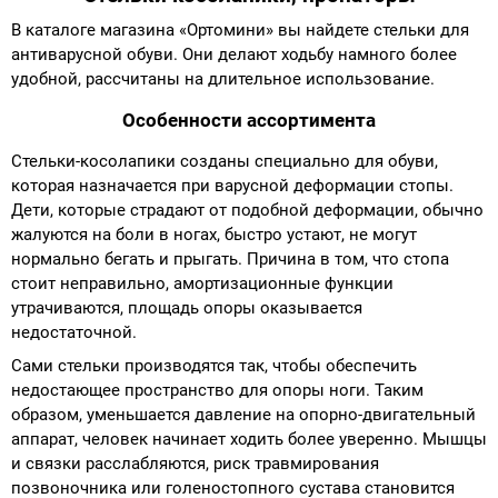
В каталоге магазина «Ортомини» вы найдете стельки для
Аппараты на суставы
антиварусной обуви. Они делают ходьбу намного более
удобной, рассчитаны на длительное использование.
Санитарные приспособления для
Особенности ассортимента
инвалидов
Стельки-косолапики созданы специально для обуви,
Противопролежневые матрасы, подушки
которая назначается при варусной деформации стопы.
Дети, которые страдают от подобной деформации, обычно
жалуются на боли в ногах, быстро устают, не могут
ОПОРЫ, ВЕРТИКАЛИЗАТОРЫ, Оборудование
нормально бегать и прыгать. Причина в том, что стопа
для ЛФК
стоит неправильно, амортизационные функции
утрачиваются, площадь опоры оказывается
Одежда ортопедическая (адаптивная) для
недостаточной.
инвалидов
Сами стельки производятся так, чтобы обеспечить
недостающее пространство для опоры ноги. Таким
Индивидуальное изготовление
образом, уменьшается давление на опорно-двигательный
аппарат, человек начинает ходить более уверенно. Мышцы
и связки расслабляются, риск травмирования
позвоночника или голеностопного сустава становится