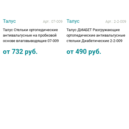
Талус
Талус
Арт.:
07-009
Арт.:
2-2-009
Талус Стельки ортопедические
Талус ДИАБЕТ Разгружающие
антивальгусные на пробковой
ортопедические антивальгусные
основе влаговыводящие 07-009
стельки Диабетические 2-2-009
от
732
руб.
от
490
руб.