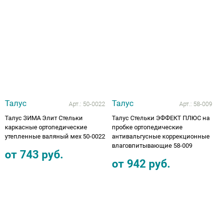
Аппараты на суставы
Санитарные приспособления для
инвалидов
Противопролежневые матрасы, подушки
Талус
Талус
ОПОРЫ, ВЕРТИКАЛИЗАТОРЫ, Оборудование
Арт.:
50-0022
Арт.:
58-009
для ЛФК
Талус ЗИМА Элит Стельки
Талус Стельки ЭФФЕКТ ПЛЮС на
каркасные ортопедические
пробке ортопедические
утепленные валяный мех 50-0022
антивальгусные коррекционные
Одежда ортопедическая (адаптивная) для
влаговпитывающие 58-009
инвалидов
от
743
руб.
от
942
руб.
Индивидуальное изготовление