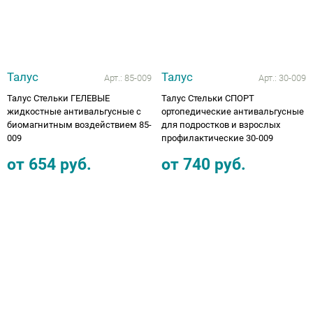
Талус
Талус
Арт.:
85-009
Арт.:
30-009
Талус Стельки ГЕЛЕВЫЕ
Талус Стельки СПОРТ
жидкостные антивальгусные с
ортопедические антивальгусные
биомагнитным воздействием 85-
для подростков и взрослых
009
профилактические 30-009
от
654
руб.
от
740
руб.