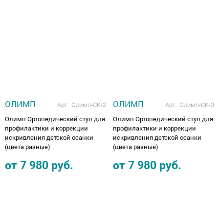
Аппараты на суставы
Санитарные приспособления для
инвалидов
Противопролежневые матрасы, подушки
ОЛИМП
ОЛИМП
ОПОРЫ, ВЕРТИКАЛИЗАТОРЫ, Оборудование
Арт.:
Олимп-СК-2
Арт.:
Олимп-СК-3
для ЛФК
Олимп Ортопедический стул для
Олимп Ортопедический стул для
профилактики и коррекции
профилактики и коррекции
искривления детской осанки
искривления детской осанки
Одежда ортопедическая (адаптивная) для
(цвета разные)
(цвета разные)
инвалидов
от
7 980
руб.
от
7 980
руб.
Индивидуальное изготовление