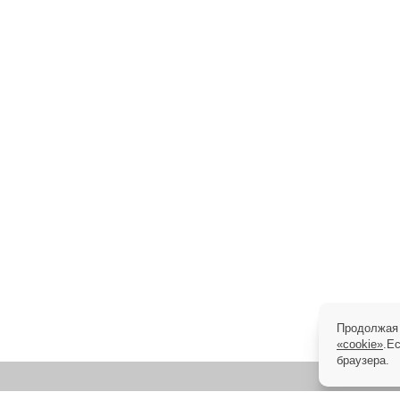
Продолжая 
«cookie»
.Е
браузера.