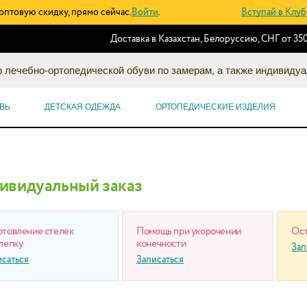
оптовую скидку, прямо сейчас.
Войти
.
Вступай в Клуб
Доставка в Казахстан, Белоруссию, СНГ от 350
 лечебно-ортопедической обуви по замерам, а также индивидуа
ВЬ
ДЕТСКАЯ ОДЕЖДА
ОРТОПЕДИЧЕСКИЕ ИЗДЕЛИЯ
ивидуальный заказ
отовление стелек
Помощь при укорочении
Ост
лепку
конечности
Зап
исаться
Записаться