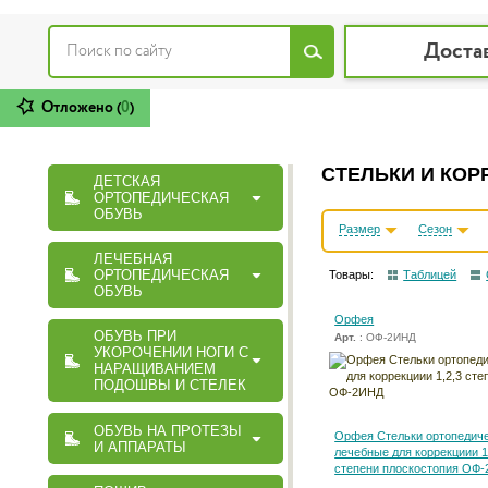
Доста
Отложено (
0
)
СТЕЛЬКИ И КО
ДЕТСКАЯ
ОРТОПЕДИЧЕСКАЯ
ОБУВЬ
Размер
Сезон
ЛЕЧЕБНАЯ
ОРТОПЕДИЧЕСКАЯ
Товары:
Таблицей
ОБУВЬ
Орфея
ОБУВЬ ПРИ
Арт.
: ОФ-2ИНД
УКОРОЧЕНИИ НОГИ С
НАРАЩИВАНИЕМ
ПОДОШВЫ И СТЕЛЕК
ОБУВЬ НА ПРОТЕЗЫ
Орфея Стельки ортопедич
И АППАРАТЫ
лечебные для коррекциии 1
степени плоскостопия ОФ