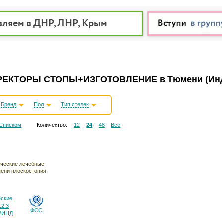
вляем в ДНР, ЛНР, Крым
РРЕКТОРЫ СТОПЫ+ИЗГОТОВЛЕНИЕ в Тюмени
(Ин
Бренд
Пол
Тип стелек
Списком
Количество:
12
24
48
Все
еские
,2,3
ФСС
-2ИНД