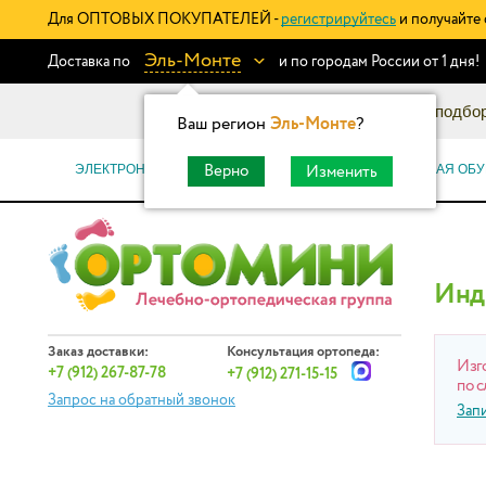
Для ОПТОВЫХ ПОКУПАТЕЛЕЙ -
регистрируйтесь
и получайте 
Эль-Монте
Доставка по
и по городам России от 1 дня!
Информационный каталог: подбор
Ваш регион
Эль-Монте
?
ЭЛЕКТРОННЫЕ СЕРТИФИКАТЫ
ОРТОПЕДИЧЕСКАЯ ОБУ
Верно
Изменить
Инд
Заказ доставки:
Консультация ортопеда:
Изг
+7 (912) 267-87-78
+7 (912) 271-15-15
по с
Запрос на обратный звонок
Зап