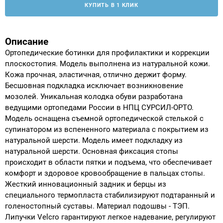
КУПИТЬ В 1 КЛИК
Аппараты на суставы
Описание
Санитарные приспособления для
Ортопедические ботинки для профилактики и коррекции
инвалидов
плоскостопия. Модель выполнена из натуральной кожи.
Кожа прочная, эластичная, отлично держит форму.
Противопролежневые матрасы, подушки
Бесшовная подкладка исключает возникновение
мозолей. Уникальная колодка обуви разработана
ОПОРЫ, ВЕРТИКАЛИЗАТОРЫ, Оборудование
ведущими ортопедами России в НПЦ СУРСИЛ-ОРТО.
Модель оснащена съемной ортопедической стелькой с
для ЛФК
супинатором из вспененного материала с покрытием из
натуральной шерсти. Модель имеет подкладку из
Одежда ортопедическая (адаптивная) для
натуральной шерсти. Основная фиксация стопы
инвалидов
происходит в области пятки и подъема, что обеспечивает
комфорт и здоровое кровообращение в пальцах стопы.
Индивидуальное изготовление
Жесткий инновационный задник и берцы из
специального термопласта стабилизируют подтаранный и
голеностопный суставы. Материал подошвы - ТЭП.
Липучки Velcro гарантируют легкое надевание, регулируют